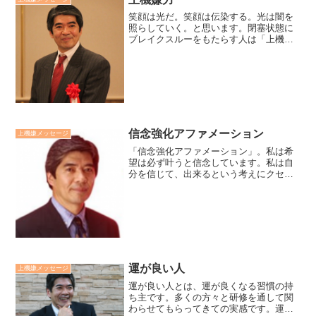
笑顔は光だ。笑顔は伝染する。光は闇を
照らしていく。と思います。閉塞状態に
ブレイクスルーをもたらす人は「上機嫌
力（希望実現力）」が高い人です。上機
嫌力とは、「日々を上機嫌に過ごし、ど
んな状況にあっても必ずや幸転できる
と、たとえ根拠がなくても確...
信念強化アファメーション
上機嫌メッセージ
「信念強化アファメーション」。私は希
望は必ず叶うと信念しています。私は自
分を信じて、出来るという考えにクセを
つけています。私は必ず希望を叶える方
法を見つけていくと自分に言っていま
す。信念が強い人とは、上記の考え方を
習慣化して人だと思っていま...
運が良い人
上機嫌メッセージ
運が良い人とは、運が良くなる習慣の持
ち主です。多くの方々と研修を通して関
わらせてもらってきての実感です。運が