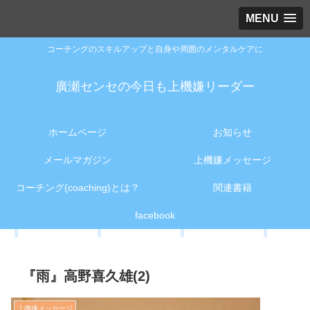
MENU
コーチングのスキルアップと自身や周囲のメンタルケアに
廣瀬センセの今日も上機嫌リーダー
ホームページ
お知らせ
メールマガジン
上機嫌メッセージ
コーチング(coaching)とは？
関連書籍
facebook
『雨』高野喜久雄(2)
上機嫌メッセージ