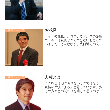
良い人だなと思える方にはその共通する
習慣がありました。運が良くないと思う
人にもその共通する癖がありました。そ
の習慣とは口癖や態度、表...
お花見
上機嫌メッセージ
『今年の花見』。コロナウィルスの影響
で、今年は花見どころではないと思って
いました。そんななか、先日近くの氏神
様へ参拝しに参りました。その境内には
桜が満開に咲き誇っていました。私一人
ではありましたが、今年も素晴らしいお
花見ができました。---...
人相とは
上機嫌メッセージ
「人相とは顔の造作をいうのではなく、
表情の習慣による」と思っています。多
くの方々との関わりを通して思うのは、
豊かな人達に共通しているのは、人相が
善いということです。人が寄ってくる笑
顔で、周りをパッと明るくする様な笑顔
の持ち主です。それは生ま...