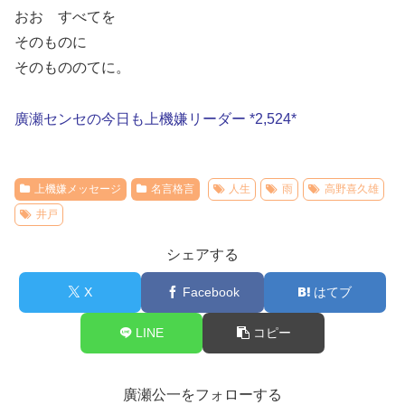
おお すべてを
そのものに
そのもののてに。
廣瀬センセの今日も上機嫌リーダー *2,524*
上機嫌メッセージ
名言格言
人生
雨
高野喜久雄
井戸
シェアする
X
Facebook
はてブ
LINE
コピー
廣瀬公一をフォローする