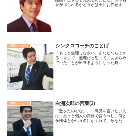
誉が得られるかどうかは天にお任せす
る。こんな心で生きることで、怖れやエ
ゴから解放され、勇気を持って前向きな
努力ができるように思えます。そして、
日々を清々と生きていけるの...
シンクロコーチのことば
上機嫌メッセージ
「もっと無理しなさい。あなたならでき
る！今まで、無理だと思って、あきらめ
ていたことが出来るようになった時に、
新しい景色が見えてくる。無理出来る自
分になることを楽しみなさい」。シンク
ロナイズドスイミング日本代表コーチ、
井村雅代さんの言葉です。...
白洲次郎の言葉(3)
上機嫌メッセージ
『数をたのむな』。「意見を言いたい人
は、堂々と個人の資格で言うべし。何と
か団体とかいう名にかくれて、数をたの
んで、さも全会員の意志を代表するよう
な顔をして、やるのはやめてもらいた
い」と白洲次郎は言います。彼の中に