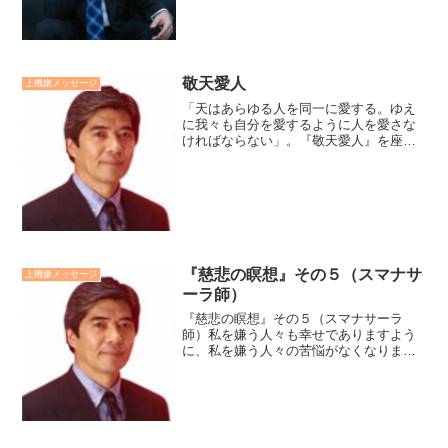
は、騎士道（日本では武士道）...
敬天愛人
上機嫌メッセージ
「天はあらゆる人を同一に愛する。ゆえ
に我々も自分を愛するように人を愛さな
ければならない」。『敬天愛人』を座右
の銘とした西郷隆盛が残した言葉です。
西郷は「天」を全能で、不変で、慈悲深
い存在であり、「天の法」は、誰もが守
るべき、堅固で恵み豊かな...
『慈悲の瞑想』その５（スマナサ
上機嫌メッセージ
ーラ師）
『慈悲の瞑想』その５（スマナサーラ
師）私を嫌う人々も幸せでありますよう
に、私を嫌う人々の苦悩がなくなります
ように、私を嫌う人々の願いごとが叶え
られますよう、私を嫌う人々にも悟りの
光が現れますよう、生きとし生けるもの
全てが幸せでありますように...