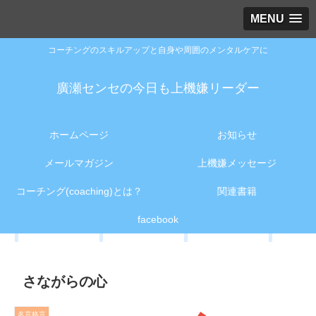
MENU
コーチングのスキルアップと自身や周囲のメンタルケアに
廣瀬センセの今日も上機嫌リーダー
ホームページ
お知らせ
メールマガジン
上機嫌メッセージ
コーチング(coaching)とは？
関連書籍
facebook
さながらの心
名言格言