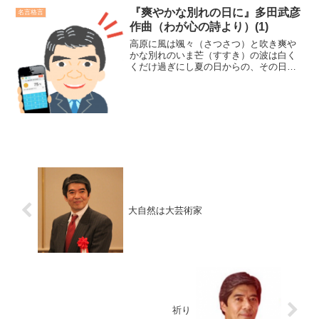
『爽やかな別れの日に』多田武彦
名言格言
作曲（わが心の詩より）(1)
高原に風は颯々（さつさつ）と吹き爽や
かな別れのいま芒（すすき）の波は白く
くだけ過ぎにし夏の日からの、その日々
忘れえぬ想いをゆするたまゆらの人生の
一瞬杉木立の影に瀬戸の海のほとりに移
りゆく汽車の窓に相見ての友はいた廣瀬
センセの今日も上機嫌リー...
大自然は大芸術家
祈り