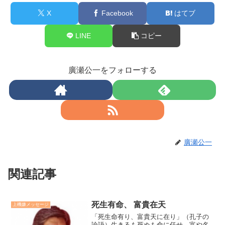
X
Facebook
はてブ
LINE
コピー
廣瀬公一をフォローする
廣瀬公一
関連記事
死生有命、 富貴在天
上機嫌メッセージ
「死生命有り、富貴天に在り」（孔子の
論語）生きるも死ぬも命に任せ、富や名