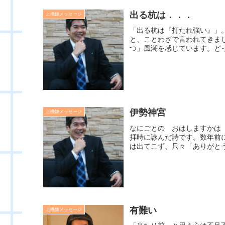
出る杭は．．．
上機嫌メッセージ
「出る杭は『打たれ強い』」
と、ことわざで言われてきま
つ」風潮を感じています。どっ
伊勢神宮
上機嫌メッセージ
なにごとの おはしますかは
拝時に詠んだ詩です。数年前
は出てこず、只々「ありがとう
有難い
上機嫌メッセージ