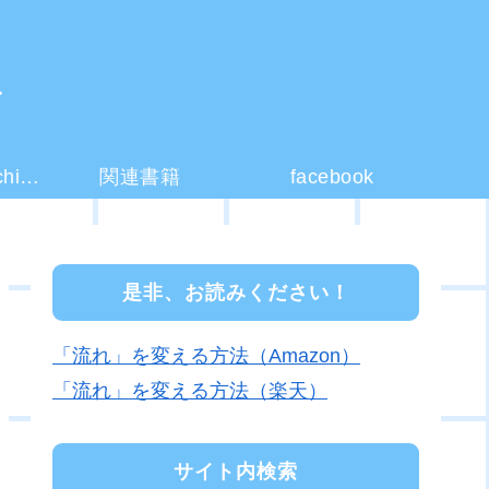
ー
コーチング(coaching)とは？
関連書籍
facebook
是非、お読みください！
「流れ」を変える方法（Amazon）
「流れ」を変える方法（楽天）
サイト内検索