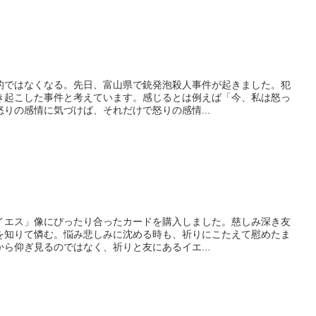
的ではなくなる。先日、富山県で銃発泡殺人事件が起きました。犯
き起こした事件と考えています。感じるとは例えば「今、私は怒っ
りの感情に気づけば、それだけで怒りの感情...
イエス」像にぴったり合ったカードを購入しました。慈しみ深き友
を知りて憐む。悩み悲しみに沈める時も、祈りにこたえて慰めたま
ら仰ぎ見るのではなく、祈りと友にあるイエ...