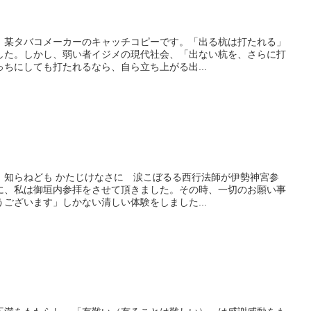
。某タバコメーカーのキャッチコピーです。「出る杭は打たれる」
した。しかし、弱い者イジメの現代社会、「出ない杭を、さらに打
ちにしても打たれるなら、自ら立ち上がる出...
 知らねども かたじけなさに 涙こぼるる西行法師が伊勢神宮参
に、私は御垣内参拝をさせて頂きました。その時、一切のお願い事
ございます」しかない清しい体験をしました...