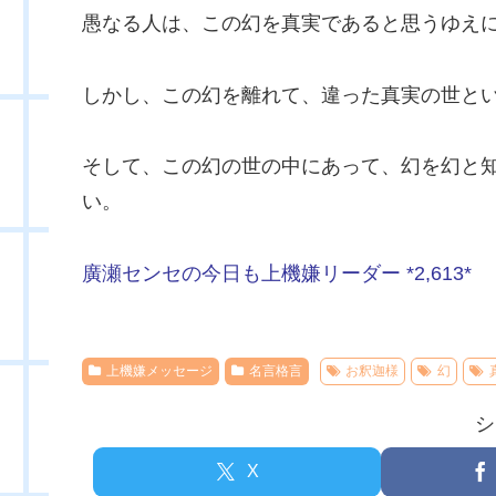
愚なる人は、この幻を真実であると思うゆえ
しかし、この幻を離れて、違った真実の世と
そして、この幻の世の中にあって、幻を幻と
い。
廣瀬センセの今日も上機嫌リーダー *2,613*
上機嫌メッセージ
名言格言
お釈迦様
幻
シ
X