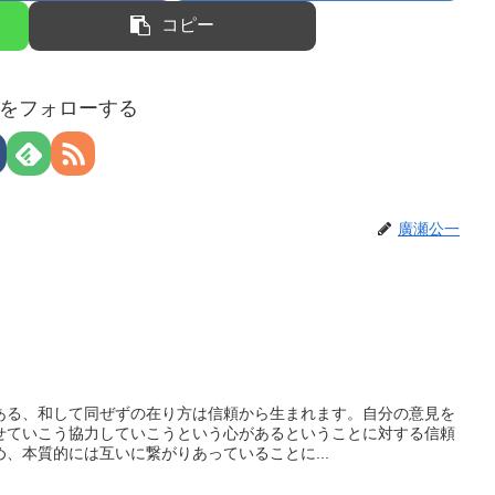
コピー
をフォローする
廣瀬公一
ある、和して同ぜずの在り方は信頼から生まれます。自分の意見を
せていこう協力していこうという心があるということに対する信頼
、本質的には互いに繋がりあっていることに...