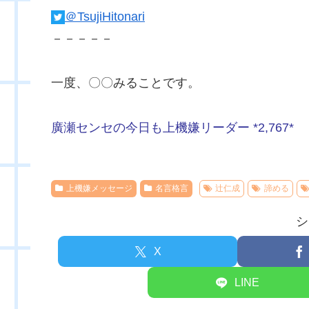
＠TsujiHitonari
－－－－－
一度、〇〇みることです。
廣瀬センセの今日も上機嫌リーダー *2,767*
上機嫌メッセージ
名言格言
辻仁成
諦める
シ
X
LINE