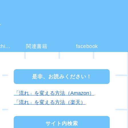
ー
コーチング(coaching)とは？
関連書籍
facebook
是非、お読みください！
「流れ」を変える方法（Amazon）
「流れ」を変える方法（楽天）
サイト内検索