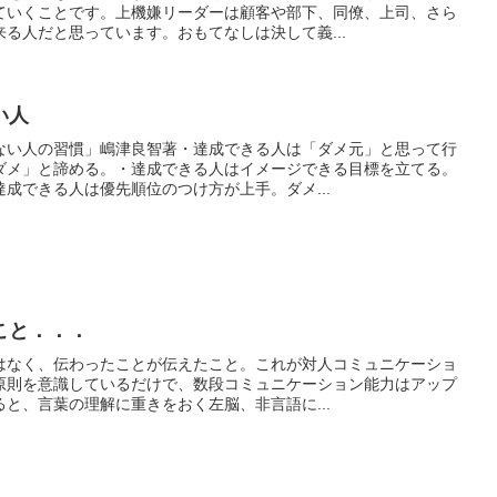
ていくことです。上機嫌リーダーは顧客や部下、同僚、上司、さら
る人だと思っています。おもてなしは決して義...
い人
ない人の習慣」嶋津良智著・達成できる人は「ダメ元」と思って行
ダメ」と諦める。・達成できる人はイメージできる目標を立てる。
成できる人は優先順位のつけ方が上手。ダメ...
こと．．．
はなく、伝わったことが伝えたこと。これが対人コミュニケーショ
原則を意識しているだけで、数段コミュニケーション能力はアップ
と、言葉の理解に重きをおく左脳、非言語に...