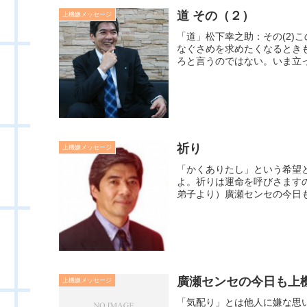
道 その（２）
上機嫌メッセージ
「道」松下幸之助：その(2)
なぐさめを求めたくなるとき
ろと言うのではない。いま立っ
祈り
上機嫌メッセージ
「かくありたし」という希望
よ。祈りは運命を呼びさます
弟子より）廣瀬センセの今日も上
廣瀬センセの今日も上機嫌
上機嫌メッセージ
「気配り」とは他人に嫌な思