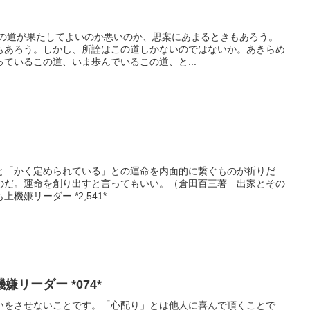
この道が果たしてよいのか悪いのか、思案にあまるときもあろう。
もあろう。しかし、所詮はこの道しかないのではないか。あきらめ
ているこの道、いま歩んでいるこの道、と...
と「かく定められている」との運命を内面的に繋ぐものが祈りだ
のだ。運命を創り出すと言ってもいい。（倉田百三著 出家とその
機嫌リーダー *2,541*
リーダー *074*
いをさせないことです。「心配り」とは他人に喜んで頂くことで