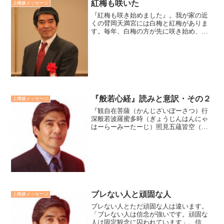
紅梅も咲いた
上機嫌メッセージ
『紅梅も咲き始めました』。我が家の近
くの臂岡天満宮には白梅と紅梅がありま
す。毎年、白梅の方が先に咲き始め、少
し遅くれて紅梅が咲き始めます。一昨
日、参拝した際に、紅梅が咲き始めてて
いるのを見て、春がもうそこまでやって
来ていることを感じました。...
『般若心経』読みと意訳・その２
上機嫌メッセージ
『観自在菩薩（かんじざいぼーさつ）行
深般若波羅蜜多時（ぎょうじんはんにゃ
はーらーみーたーじ）照見五蘊皆空（し
ょうけんごーおんかいくう）度一切苦厄
（どーいっさいくーやく）』。観自在菩
薩が、般若の智慧を深く行じ、五蘊はみ
な空だと悟り、一切の苦悶...
ブレない人と頑固な人
上機嫌メッセージ
ブレない人とただ頑固な人は違います。
「ブレない人は信念が強いです。頑固な
人は固定観念に囚われています」。信念