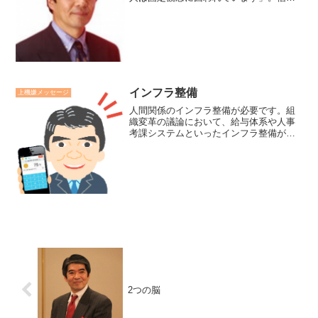
も固定観念もどちらも思い込みです。固
定観念は自分も周りも制限する思い込み
です。「信念は自分自身も他人もしあわ
せにノビノビする」思い込...
インフラ整備
上機嫌メッセージ
人間関係のインフラ整備が必要です。組
織変革の議論において、給与体系や人事
考課システムといったインフラ整備が話
し合われることが多くあります。組織変
革を成功させるには、システムや仕組み
のインフラ整備以上に、「対話の場と質
の変革」による人間関係（...
2つの脳