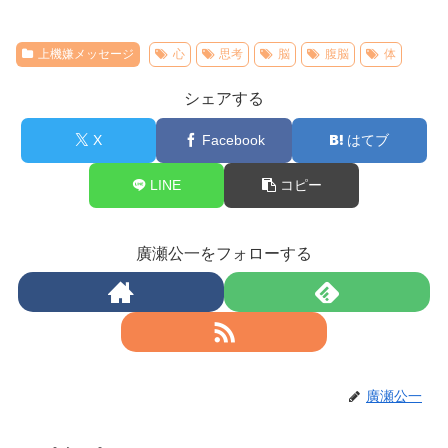
上機嫌メッセージ
心
思考
脳
腹脳
体
シェアする
X
Facebook
はてブ
LINE
コピー
廣瀬公一をフォローする
廣瀬公一