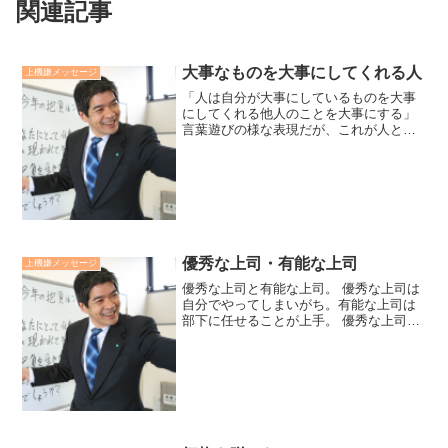
関連記事
大事なものを大事にしてくれる人
上機嫌メッセージ
「人は自分が大事にしているものを大事
にしてくれる他人のことを大事にする」
言葉遊びの様な表現だが、これが人と信
頼関係を築く根本です。人と良好な関係
を築きたかったら、まずは相手に関心を
持つことです。大事にしているものと
は、その人の価値観や心理的...
優秀な上司・有能な上司
上機嫌メッセージ
優秀な上司と有能な上司。 優秀な上司は
自分でやってしまいがち。有能な上司は
部下に任せることが上手。 優秀な上司は
自分のやり方を部下に強要しがち。有能
な上司は目標はぶれないが部下のスタイ
ルを尊重する。 優秀な上司は大きな人財
が育たない。有能な...