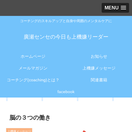
MENU
コーチングのスキルアップと自身や周囲のメンタルケアに
廣瀬センセの今日も上機嫌リーダー
ホームページ
お知らせ
メールマガジン
上機嫌メッセージ
コーチング(coaching)とは？
関連書籍
facebook
脳の３つの働き
上機嫌メッセージ