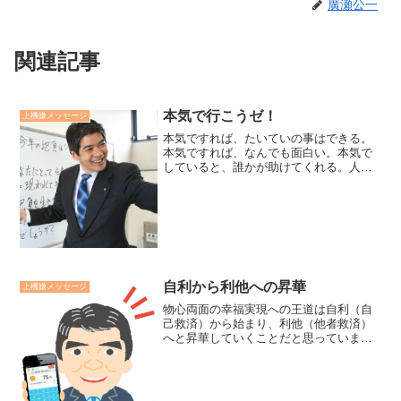
廣瀬公一
関連記事
本気で行こうゼ！
上機嫌メッセージ
本気ですれば、たいていの事はできる。
本気ですれば、なんでも面白い。本気で
していると、誰かが助けてくれる。人間
を幸福にするために、本気で働いている
ものは、みんな幸福で、みんなえらい。
【本気】このことを信念し、今日一日を
精一杯生き貫きたいもので...
自利から利他への昇華
上機嫌メッセージ
物心両面の幸福実現への王道は自利（自
己救済）から始まり、利他（他者救済）
へと昇華していくことだと思っていま
す。お釈迦様がそうだった様に。「自利
は決して利己ではない。しかし、自利ば
かりにフォーカスしていると自我心に囚
われる。自我心からの解放の...