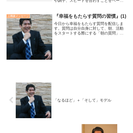
や調子、スピードを合わすことをペーシ
ングと言います。これらは唯の猿真似で
はありません。「相手はきき易い伝え方
で伝えることであり、相手が話し易いき
『幸福をもたらす質問の習慣』(1)
上機嫌メッセージ
き方できいていくこと」で...
今日から幸福をもたらす質問を配信しま
す。質問は自分自身に対して、朝、活動
をスタートする際にする「朝の質問」
と、夜、就寝の際にする「夜の質問」で
す。その習慣を取り入れる目的は答えを
出すことではなく、潜在意識の方向性を
一日中セットしておくことで...
「なるほど」＋「そして」モデル