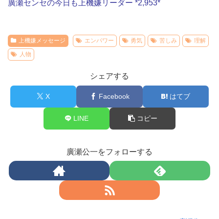
廣瀬センセの今日も上機嫌リーダー *2,953*
上機嫌メッセージ
エンパワー
勇気
苦しみ
理解
人物
シェアする
X
Facebook
はてブ
LINE
コピー
廣瀬公一をフォローする