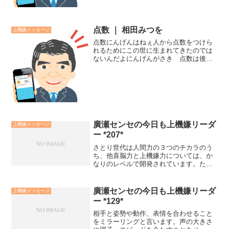
点数 ｜ 相田みつを
上機嫌メッセージ
点数にんげんはねぇ人から点数をつけら
れるためにこの世に生まれてきたのでは
ないんだよにんげんがさき 点数は後＜
相田みつを＞- 廣瀬センセの今日も上機嫌
リーダー *1,025* -
廣瀬センセの今日も上機嫌リーダ
上機嫌メッセージ
ー *207*
さとり世代は人間力の３つのチカラのう
ち、他喜脳力と上機嫌力については、か
なりのレベルで開発されています。た
だ、苦難対応力については開発されてい
ないと感じました。それは、厳しい事や
つらい事を自らの力で乗り越えたという
廣瀬センセの今日も上機嫌リーダ
上機嫌メッセージ
体験が少ないからです。その...
ー *129*
相手と姿勢や動作、表情を合わせること
をミラーリングと言います。声の大きさ