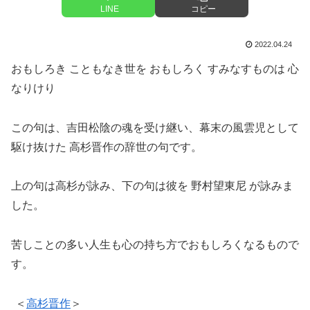
LINE
コピー
2022.04.24
おもしろき こともなき世を おもしろく すみなすものは 心
なりけり
この句は、吉田松陰の魂を受け継い、幕末の風雲児として
駆け抜けた 高杉晋作の辞世の句です。
上の句は高杉が詠み、下の句は彼を 野村望東尼 が詠みま
した。
苦しことの多い人生も心の持ち方でおもしろくなるもので
す。
＜
高杉晋作
＞