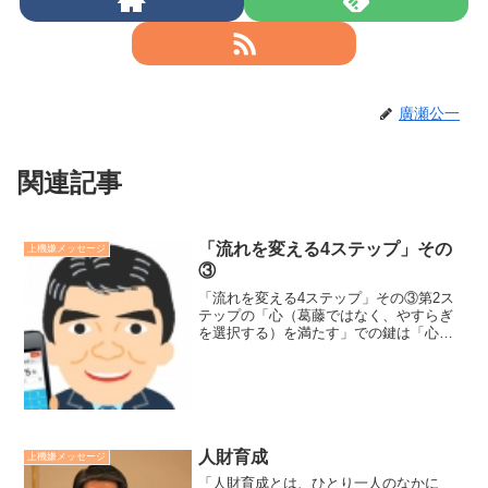
廣瀬公一
関連記事
「流れを変える4ステップ」その
上機嫌メッセージ
③
「流れを変える4ステップ」その③第2ス
テップの「心（葛藤ではなく、やすらぎ
を選択する）を満たす」での鍵は「心の
やすらぎ」を唯一の目標に設定すること
です。心は良く思われた、評価された
い、失敗したくない、勝ちたい等と様々
な目標を忙しく追いかけよ...
人財育成
上機嫌メッセージ
「人財育成とは、ひとり一人のなかに