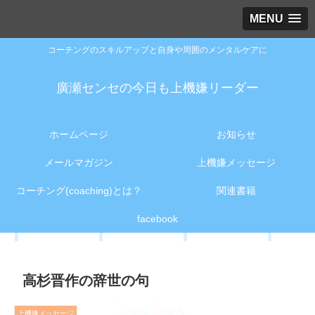
MENU
コーチングのスキルアップと自身や周囲のメンタルケアに
廣瀬センセの今日も上機嫌リーダー
ホームページ
お知らせ
メールマガジン
上機嫌メッセージ
コーチング(coaching)とは？
関連書籍
facebook
高杉晋作の辞世の句
上機嫌メッセージ