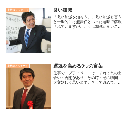
力）」と「ヒューマンスキル（対人関係
能力）」と「コンセプチュアルスキル
良い加減
上機嫌メッセージ
（概念化能力）」があるとロバー...
「良い加減を知ろう」。良い加減と言う
と一般的には無責任といった意味で解釈
されていますが、元々は加減が良いこ
と、程々を表す言葉です。お釈迦様も修
行において、楽器の弦が弛んでいては音
が出ず、張りすぎていると弦が切れてし
まうと、程々、良い加減の大...
運気を高める9つの言葉
上機嫌メッセージ
仕事で・プライベートで、それぞれの出
会い・再開があり、その時・その瞬間、
大変嬉しく思います。そして改めて、運
気を高める9つの言葉のパワーも感じるこ
ともできます。。・ありがとう・しあわ
せ・ついてる・大好き・愛してる・嬉し
い・楽しい・大丈夫・素...