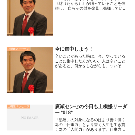
《財（たから）》が眠っていることを信
頼し、 自らその財を発見し発揮していけ
る環境創りと勇気付けをし、《共育（と
もに育だち）》、《響育（影響し育
む）》し合うことです」。人は人材では
ありません。人は材料ではあり...
今に集中しよう！
上機嫌メッセージ
辛いことがあった時は、今、やっている
ことに集中した方がいい。人は辛いこと
があると、何かをしながらも、ついその
時のことを思い出して、辛い気分になっ
たり、そのことをもとに、先の取り越し
苦労までしてしまい、心のエネルギーを
無駄遣いします。そんな時...
廣瀬センセの今日も上機嫌リーダ
上機嫌メッセージ
ー *018*
「熟達」の対象になるのはより善く働く
為の「仕事力」とより善く人生を生き貫
く為の「人間力」があります。仕事力に
は「テクニカルスキル（業務遂行能