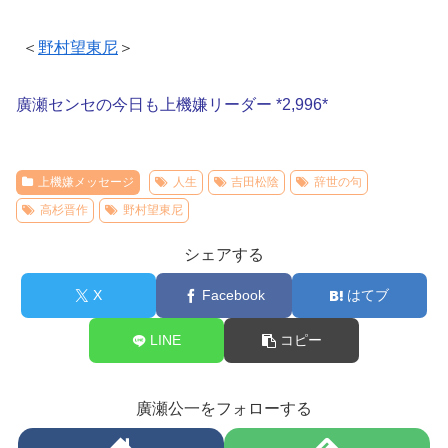
＜
野村望東尼
＞
廣瀬センセの今日も上機嫌リーダー *2,996*
上機嫌メッセージ
人生
吉田松陰
辞世の句
高杉晋作
野村望東尼
シェアする
X
Facebook
はてブ
LINE
コピー
廣瀬公一をフォローする