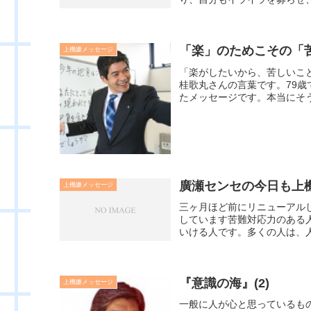
「楽」のためこその「
上機嫌メッセージ
「楽がしたいから、苦しいこ
桂歌丸さんの言葉です。79
たメッセージです。本当にそう
廣瀬センセの今日も上機嫌
上機嫌メッセージ
三ヶ月ほど前にリニューアル
しています苦難対応力のある
いける人です。多くの人は、人
『意識の海』(2)
上機嫌メッセージ
一般に人が心と思っているも