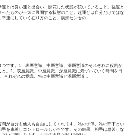
幸運とは良い運と出会い、開花した状態が続いていること。強運と
まったものが一気に展開する状態のこと。超運とは自分だけではな
幸運にしていく在り方のこと。廣瀬センセの...
３つです。1、表層意識、中層意識、深層意識のそれぞれに役割が
こと。2、表層意識、中層意識、深層意識に気づいていく時間を日
、それぞれの意識、特に中層意識と深層意識...
質問が自分も他人も自由にしてくれます。私の子供、私の部下とい
相手を束縛しコントロールしがちです。その結果、相手は息苦しな
互いに苦しみます。大半の不良な対人関係は...