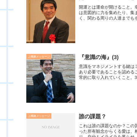
開運とは運命が開けること。
は意図的に力を集めたり、集
く、関わる周りの人達までもを
『意識の海』(3)
上機嫌メッセージ
意識をマネジメントする鍵は
あり必要であることを認める
常的に取り入れていくこと。3
誰の課題？
上機嫌メッセージ
これは誰の課題なのか？この
った所有観念からくる愛は、
り、自分もイライラを募らせ、