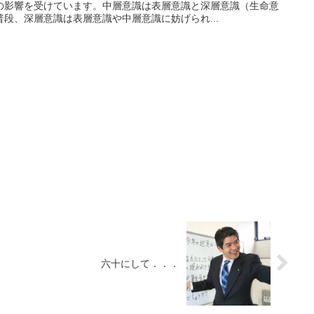
の影響を受けています。中層意識は表層意識と深層意識（生命意
段、深層意識は表層意識や中層意識に妨げられ...
六十にして．．．