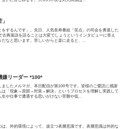
苦」
とをするんです」。先日、人気長寿番組「笑点」の司会を勇退した
歳で古典落語を語ることは大変でしょうというインタビューに答え
だなと思います。苦しいからと楽に走ると、...
リーダー *100*
しましたメルマガ、本日配信が第100号です。皆様のご愛読に感謝
人は「現象→原因→対策→解決」というプロセスを理解し実践して
生や仕事で遭遇する思いがけない苦難や低...
のは、外的環境によって、波立つ表層意識です。表層意識は外的な