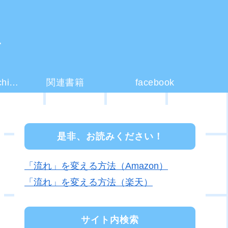
ー
コーチング(coaching)とは？
関連書籍
facebook
是非、お読みください！
「流れ」を変える方法（Amazon）
「流れ」を変える方法（楽天）
サイト内検索