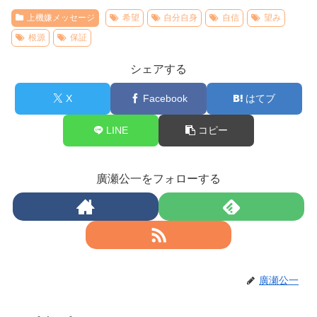
上機嫌メッセージ
希望
自分自身
自信
望み
根源
保証
シェアする
X
Facebook
はてブ
LINE
コピー
廣瀬公一をフォローする
廣瀬公一