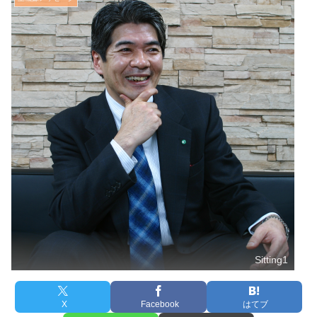
Sitting1
X
Facebook
はてブ