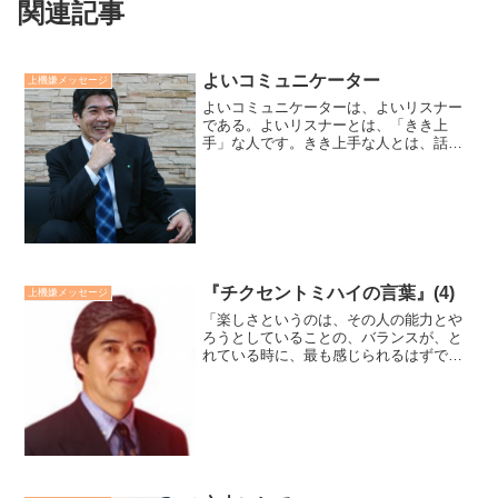
関連記事
よいコミュニケーター
上機嫌メッセージ
よいコミュニケーターは、よいリスナー
である。よいリスナーとは、「きき上
手」な人です。きき上手な人とは、話し
やすい人であり、さらには話したくなる
ようにきいてくれる人です。きき上手な
人は 相手の存在を受けいれ、 相手の話し
に関心を持ち、 1と2...
『チクセントミハイの言葉』(4)
上機嫌メッセージ
「楽しさというのは、その人の能力とや
ろうとしていることの、バランスが、と
れている時に、最も感じられるはずで
す。それはちょうど不安と退屈の境目で
す」。深い楽しさは等身大の自分自身を
認め、価値ある目標に向かって、ワクワ
クする挑戦のゾーンにある様...