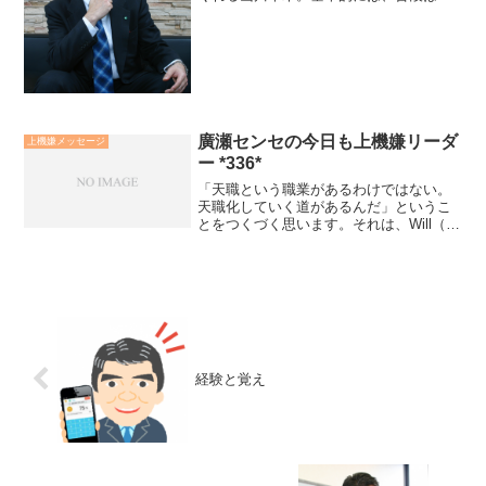
やかで、優しい日本人の心、大和心。し
かし、普段は穏やかな清流が、岩を押し
流す激流に変わるような、強く激しく逞
しい大和魂。これぞ日本人...
廣瀬センセの今日も上機嫌リーダ
上機嫌メッセージ
ー *336*
「天職という職業があるわけではない。
天職化していく道があるんだ」というこ
とをつくづく思います。それは、Will（し
たい・好き）, Contribute（喜ばれる）,
Can（できる・得意）のマイブランドの
経営ビジョンを拡大し、鮮明にしてい
く...
経験と覚え