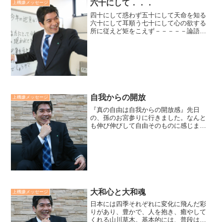
六十にして．．．
上機嫌メッセージ
四十にして惑わず五十にして天命を知る
六十にして耳順う七十にして心の欲する
所に従えど矩をこえず－－－－－論語既
に私は、六十を越えました。孔子が言う
ように、他人の言うことに耳を傾けるこ
との大事さを実感します。心の欲するま
まに行動しても、度を越す...
自我からの開放
上機嫌メッセージ
『真の自由は自我からの開放感』先日
の、孫のお宮参りに行きました。なんと
も伸び伸びして自由そのものに感じまし
た。それは、赤ん坊の孫にはまだ自我意
識がないからですね。真の自由は、外部
の束縛から解放されることではなく、自
らを自我意識の囚われから開...
大和心と大和魂
上機嫌メッセージ
日本には四季それぞれに変化に飛んだ彩
りがあり、豊かで、人を抱き、癒やして
くれる山川草木。基本的には、普段は穏