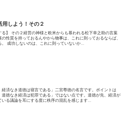
活用しよう！その２
する】 その２経営の神様と欧米からも慕われる松下幸之助の言葉
展の性質を持っておるんやから物事は、これに則っておるならば、
。 成功しないのは、これに則っていないか...
、経済なき道徳は寝言である」二宮尊徳の名言です。ポイントは
、道徳なき経済は犯罪である」ではない点です。道徳が先、経済が
いる議論を耳にする度に秩序の混乱を感じます...