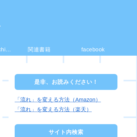
ー
コーチング(coaching)とは？
関連書籍
facebook
是非、お読みください！
「流れ」を変える方法（Amazon）
「流れ」を変える方法（楽天）
サイト内検索