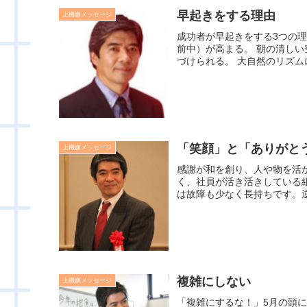
早起きをする理由
上機嫌メッセージ
成功者が早起きをする3つの
前中）が高まる。 朝の清し
づけられる。 大自然のリズム
「笑顔」と「ありがと
上機嫌メッセージ
感謝が和を創り、人や物を活
く、社員が活き活きしている
は故障も少なく長持ちです。逆
複雑にしない
上機嫌メッセージ
「複雑にするな！」5月の頭