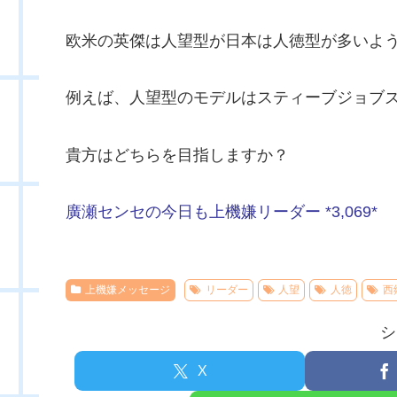
欧米の英傑は人望型が日本は人徳型が多いよ
例えば、人望型のモデルはスティーブジョブ
貴方はどちらを目指しますか？
廣瀬センセの今日も上機嫌リーダー *3,069*
上機嫌メッセージ
リーダー
人望
人徳
西
シ
X