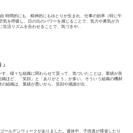
理由 時間的にも、精神的にもゆとりが生まれ、仕事の効率（特に午
い空気を呼吸し、日の出のパワーを感じることで、気力や勇気が力
に生活リズムを合わせることで、気づきや...
う」
かす。様々な組織に関わらせて貰って、気づいたことは、業績が良
組織ほど、「笑顔」と「ありがとう」が多い。そういう組織の機材
の組織は、業績が悪いから、笑顔や感謝が出...
にゴールデンウィークがありました。連休中、子供達が帰省したり