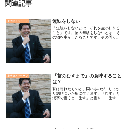
関連記事
無駄をしない
上機嫌メッセージ
「無駄をしないとは、それを生かしきる
こと」です。物の無駄をしないとは、そ
の物を生かしきることです。身の周りを
見渡すと沢山の物の無駄に気づきます。
時間の無駄をしないとは、時を生かしき
ることです。決して焦りバタバタするこ
とではありません。そして...
『苔のむすまで』の意味すること
上機嫌メッセージ
は？
苔は濡れたものと、固いものが、しっか
り結びついた所に生えます。「むす」を
漢字で書くと「生す」と書き、「生す」
とは子供を養い育てるという意味です。
「古いものが土となり、新しいものを生
み育て繁栄しよう」いう意味が「苔のむ
すまで」込められています...