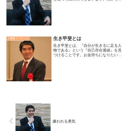
意識を怖れから逸らしていくことです。
そのうえで有効な方法は目標を立て、そ
の達成にフォーカスしていくことです。
フォーカスする為にはまず...
生き甲斐とは
上機嫌メッセージ
生き甲斐とは、『自分が生きるに足る人
物である』という『自己存在価値』を見
つけることです。お金持ちになりたい、
他人から認められる人物になりたいとい
った我欲は目標や希望にはなりますが生
き甲斐や生きる目的にはならないと思っ
ています。「生き甲斐＝利...
嫌われる勇気