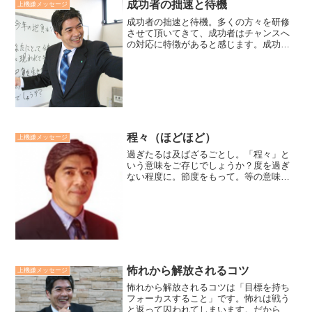
成功者の拙速と待機
上機嫌メッセージ
成功者の拙速と待機。多くの方々を研修
させて頂いてきて、成功者はチャンスへ
の対応に特徴があると感じます。成功は
チャンスだと感じると拙速、拙いが行動
が速い。そして、すぐに成果が出なくて
も、諦めず待機、時を待ちます。一般
に、チャンスに対して行動が...
程々（ほどほど）
上機嫌メッセージ
過ぎたるは及ばざるごとし。「程々」と
いう意味をご存じでしょうか？度を過ぎ
ない程度に。節度をもって。等の意味で
す。「勇気」も「慎重」という節度がな
ければ「蛮勇」になります。「慎重」も
必要な「勇気」がないと「臆病」になり
ます。良いと言われること...
怖れから解放されるコツ
上機嫌メッセージ
怖れから解放されるコツは「目標を持ち
フォーカスすること」です。怖れは戦う
と返って囚われてしまいます。だから、