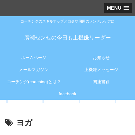
MENU
コーチングのスキルアップと自身や周囲のメンタルケアに
廣瀬センセの今日も上機嫌リーダー
ホームページ
お知らせ
メールマガジン
上機嫌メッセージ
コーチング(coaching)とは？
関連書籍
facebook
ヨガ