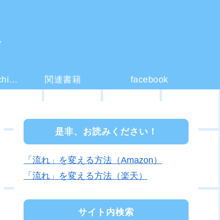
ー
コーチング(coaching)とは？
関連書籍
facebook
是非、お読みください！
「流れ」を変える方法（Amazon）
「流れ」を変える方法（楽天）
サイト内検索