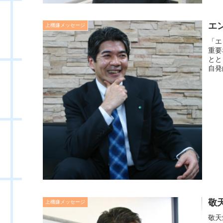
エ
上機嫌メッセージ
「エ
重要
とと
自発
敬
上機嫌メッセージ
敬天