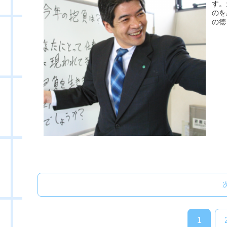
す。
のを
の徳
1