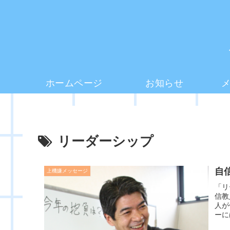
ホームページ
お知らせ
リーダーシップ
自
上機嫌メッセージ
「リ
信教
人が
ーに