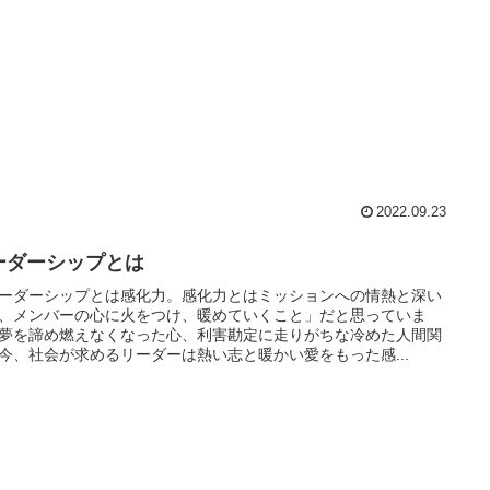
2022.09.23
ーダーシップとは
ーダーシップとは感化力。感化力とはミッションへの情熱と深い
、メンバーの心に火をつけ、暖めていくこと」だと思っていま
夢を諦め燃えなくなった心、利害勘定に走りがちな冷めた人間関
今、社会が求めるリーダーは熱い志と暖かい愛をもった感...