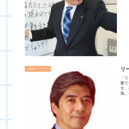
リ
上機嫌メッセージ
「リ
愛で
す。
係。