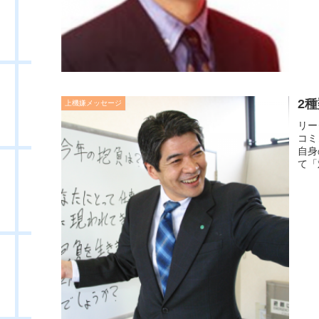
2
上機嫌メッセージ
リー
コミ
自身
て「