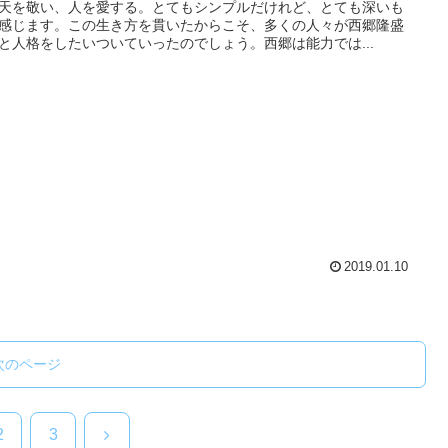
天を敬い、人を愛する。とてもシンプルだけれど、とても深いも
感じます。この生き方を貫いたからこそ、多くの人々が西郷隆盛
と人格をしたいついていったのでしょう。西郷は能力では...
2019.01.10
次のページ
次
2
3