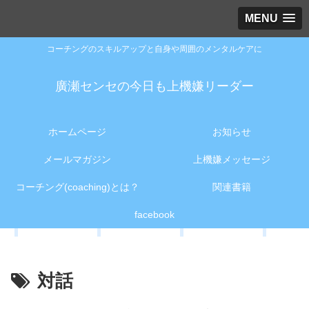
MENU
コーチングのスキルアップと自身や周囲のメンタルケアに
廣瀬センセの今日も上機嫌リーダー
ホームページ
お知らせ
メールマガジン
上機嫌メッセージ
コーチング(coaching)とは？
関連書籍
facebook
対話