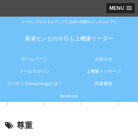
MENU
コーチングのスキルアップと自身や周囲のメンタルケアに
廣瀬センセの今日も上機嫌リーダー
ホームページ
お知らせ
メールマガジン
上機嫌メッセージ
コーチング(coaching)とは？
関連書籍
facebook
尊重