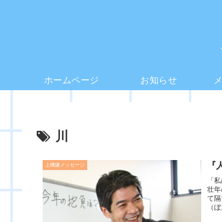
ホームページ
お知らせ
川
『人
上機嫌メッセージ
「私
壮年
て隔
（ぼ