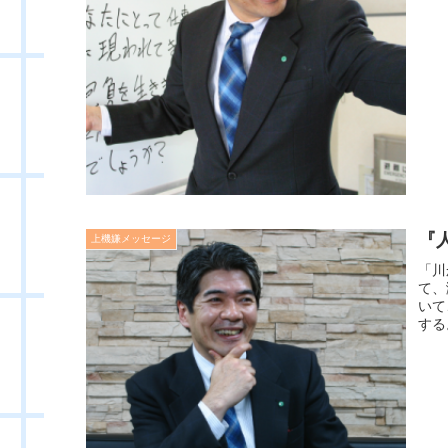
『人
上機嫌メッセージ
「川
て、
いて
する