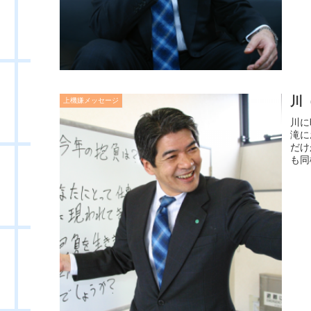
川
上機嫌メッセージ
川に
滝に
だけ
も同