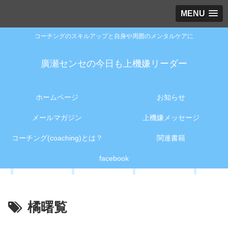
MENU
コーチングのスキルアップと自身や周囲のメンタルケアに
廣瀬センセの今日も上機嫌リーダー
ホームページ
お知らせ
メールマガジン
上機嫌メッセージ
コーチング(coaching)とは？
関連書籍
facebook
橘曙覧