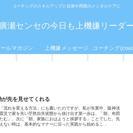
コーチングのスキルアップと自身や周囲のメンタルケアに
廣瀬センセの今日も上機嫌リーダ
メールマガジン
上機嫌メッセージ
動が先を見せてくれる
「流れを変える方法」にも書いたのですが、私が失業中、阪神淡
震災で家を失い茫然自失状態から抜け出す第一歩は、「朝、布団
たむ」、次に「朝、家族におはようと挨拶する」ことでした。先
えない時は、基本的なマナーに沿った実践から始めるこ...