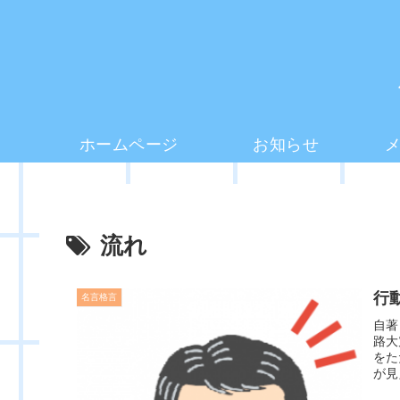
ホームページ
お知らせ
流れ
行
名言格言
自著
路大
をた
が見