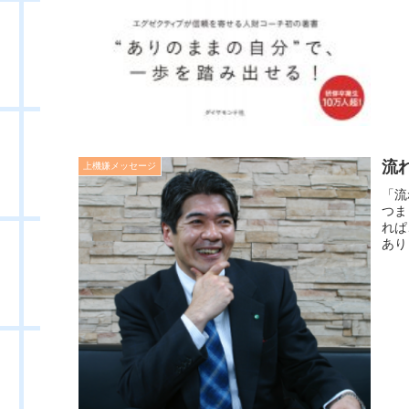
流
上機嫌メッセージ
「流
つま
れぱ
あり