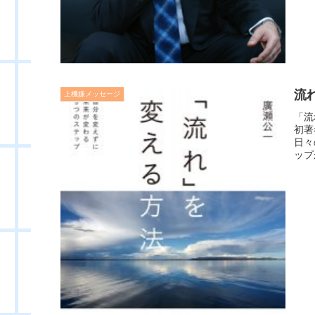
流
上機嫌メッセージ
「流
初著
日々
ップ