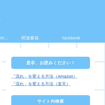
ー
コーチング(coaching)とは？
関連書籍
facebook
是非、お読みください！
「流れ」を変える方法（Amazon）
「流れ」を変える方法（楽天）
サイト内検索