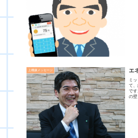
エ
上機嫌メッセージ
ミッ
て、
です
の壁