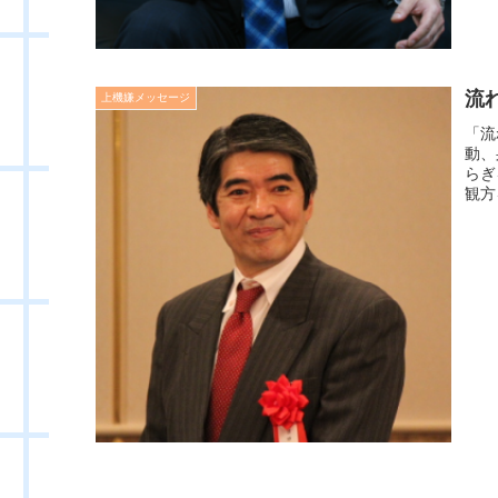
流
上機嫌メッセージ
「流
動、
らぎ
観方