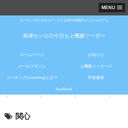
MENU
コーチングのスキルアップと自身や周囲のメンタルケアに
廣瀬センセの今日も上機嫌リーダー
ホームページ
お知らせ
メールマガジン
上機嫌メッセージ
コーチング(coaching)とは？
関連書籍
facebook
関心