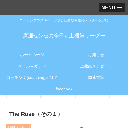
MENU
コーチングのスキルアップと自身や周囲のメンタルケアに
廣瀬センセの今日も上機嫌リーダー
ホームページ
お知らせ
メールマガジン
上機嫌メッセージ
コーチング(coaching)とは？
関連書籍
facebook
The Rose（その１）
上機嫌メッセージ