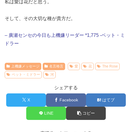
私は愛は花だと思う。
そして、その大切な種が貴方だ。
– 廣瀬センセの今日も上機嫌リーダー *1,775 -ベット・ミ
ドラー
上機嫌メッセージ
名言格言
愛
花
The Rose
ベット・ミドラー
河
シェアする
X
Facebook
はてブ
LINE
コピー