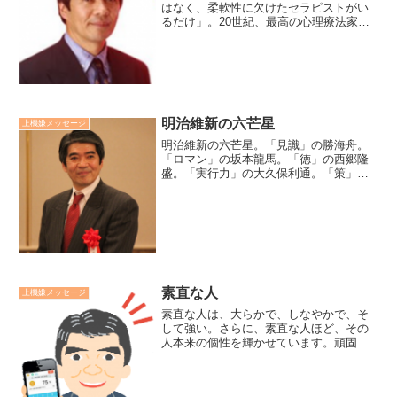
はなく、柔軟性に欠けたセラピストがい
るだけ」。20世紀、最高の心理療法家と
言われるミルトン・エリクソンの言葉で
す。抵抗する部下に悩んでいた私は、こ
の言葉に出会い「抵抗性の強い部下がい
るのではなく、柔軟性に...
明治維新の六芒星
上機嫌メッセージ
明治維新の六芒星。「見識」の勝海舟。
「ロマン」の坂本龍馬。「徳」の西郷隆
盛。「実行力」の大久保利通。「策」の
岩倉具視。「調整」の桂小五郎。「見
識」「ロマン」「徳」「実行力」「策」
「調整」の6つの個性と人財が絡み合った
時、見事な改革が実現する...
素直な人
上機嫌メッセージ
素直な人は、大らかで、しなやかで、そ
して強い。さらに、素直な人ほど、その
人本来の個性を輝かせています。頑固な
人は、硬いけど、案外ともろいもので
す。俺が、私が、自分が、と我に囚われ
ていると、自分も周りも息苦しくしてし