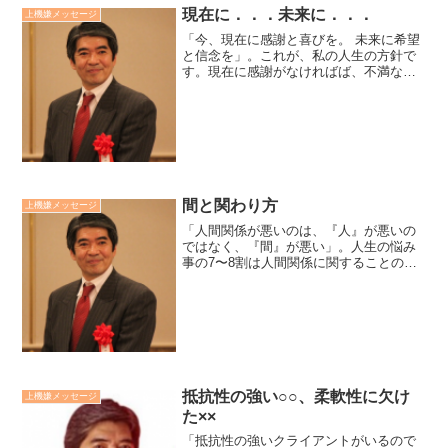
現在に．．．未来に．．．
上機嫌メッセージ
「今、現在に感謝と喜びを。 未来に希望
と信念を」。これが、私の人生の方針で
す。現在に感謝がなければば、不満な心
になり、さらに不満を感じるようなこと
を引き寄せます。と同時に希望と信念が
なければ、生きていく気力と勇気がでて
きません。未来への希望...
間と関わり方
上機嫌メッセージ
「人間関係が悪いのは、『人』が悪いの
ではなく、『間』が悪い」。人生の悩み
事の7〜8割は人間関係に関することのよ
うに思えます。その悩み事を多くの人
が、原因が自分が悪いのか、相手が悪い
のかと人間性に見つけようとして深みに
はまっています。原因は『...
抵抗性の強い○○、柔軟性に欠け
上機嫌メッセージ
た××
「抵抗性の強いクライアントがいるので