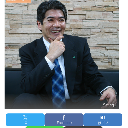
Sitting1
X
Facebook
はてブ