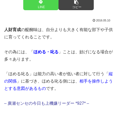
LINE
コピー
2016.05.10
人財育成
の醍醐味は、自分よりも大きく有能な部下や子供
に育ってくれることです。
その為には、「
ほめる・叱る
」ことは、妨げになる場合が
多々あります。
「ほめる叱る」は能力の高い者が低い者に対して行う「
縦
の関係
」に基づき、ほめる叱る側には、
相手を操作しよう
とする意図があるもの
です。
– 廣瀬センセの今日も上機嫌リーダー *927* –