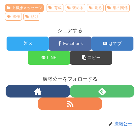
上機嫌メッセージ
育成
褒める
叱る
縦の関係
操作
妨げ
シェアする
X
Facebook
はてブ
LINE
コピー
廣瀬公一をフォローする
廣瀬公一