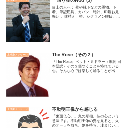
『贈り物のNG』(3)
上機嫌メッセージ
目上の人へ： 靴や靴下などの履物、下
着、筆記用具、カバン、時計、印鑑お見
舞い： 鉢植え、椿、シクラメン昨日、今
日の配信は、昔からの言い伝えや習わし
で、贈り物にふさわしくないものです。
しきたりを知れば、相手の気持ちになっ
て喜んで貰える物を考え...
The Rose（その２）
上機嫌メッセージ
『The Rose』ベット・ミドラー（歌詞 日
本語訳）その２傷つくことを怖れている
心。そんな心では楽しく踊ることが出来
ない。目覚めることを怖れている夢。そ
んな夢ではチャンスを掴めない。誰も受
け入れない人。それでは与える喜びを知
ることはない。...
不動明王像から感じる
上機嫌メッセージ
「鬼面仏心」。鬼の形相、仏の心という
意味です。不動明王像の姿を見ると、火
のオーラを放ち、剣を持ち、凄まじい形