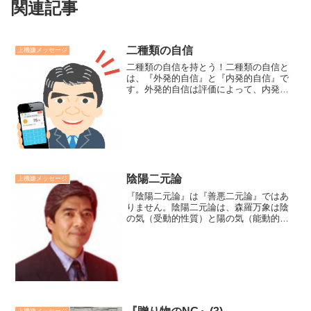
関連記事
二種類の自信
上機嫌メッセージ
二種類の自信を持とう！二種類の自信と
は、『外発的自信』と『内発的自信』で
す。外発的自信は評価によって、内発的
自信は自己肯定感によって力づけられま
す。評価される鍵は、「人から喜ばれる
こと」です。自己肯定感の鍵は、「自分
や人生を好きになり、喜ん...
陰陽二元論
上機嫌メッセージ
『陰陽二元論』は『善悪二元論』ではあ
りません。陰陽二元論は、森羅万象は陰
の気（受動的性質）と陽の気（能動的性
質）が合成によって生起し、存在するて
いうことであり、陽が善く、陰は悪いと
いうことではありません。ブラス思考が
正しく、マイナス思考が悪...