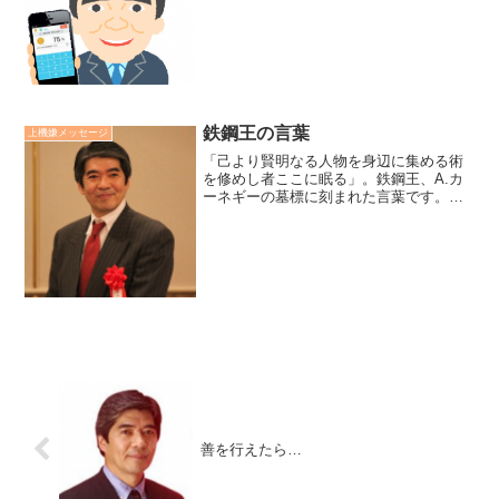
相で睨み、足の下には天邪鬼を踏みつけ
ています。不動明王は大日如の化身とも
言われ、煩悩に苦しむ人を力づくででも
救う強い愛の姿です。叱れ...
鉄鋼王の言葉
上機嫌メッセージ
「己より賢明なる人物を身辺に集める術
を修めし者ここに眠る」。鉄鋼王、A.カ
ーネギーの墓標に刻まれた言葉です。
「他人の長所の伸ばすには、ほめるこ
と、励ますことが何よりもの方法だ。 私
は人をほめることが大好きだが、人をけ
なすことは大嫌いだ。」と...
善を行えたら…