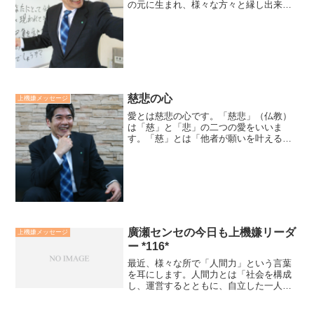
の元に生まれ、様々な方々と縁し出来事
と出会い、さらに縁し生きていく人生。
今までは、私が人生に期待し望んでばか
りだった様に思います。これからは、人
生からの期待とメッセージを...
慈悲の心
上機嫌メッセージ
愛とは慈悲の心です。「慈悲」（仏教）
は「慈」と「悲」の二つの愛をいいま
す。「慈」とは「他者が願いを叶えるこ
とを支援する力を持つ愛」です。「悲」
とは「他者が苦しみを取り去ることを支
援する力を持つ愛」です。「貴方を愛し
てくれている人は、そして貴...
廣瀬センセの今日も上機嫌リーダ
上機嫌メッセージ
ー *116*
最近、様々な所で「人間力」という言葉
を耳にします。人間力とは「社会を構成
し、運営するとともに、自立した一人の
人間として、力強く生きていく為の総合
力」であると、2003年に内閣府、人間力