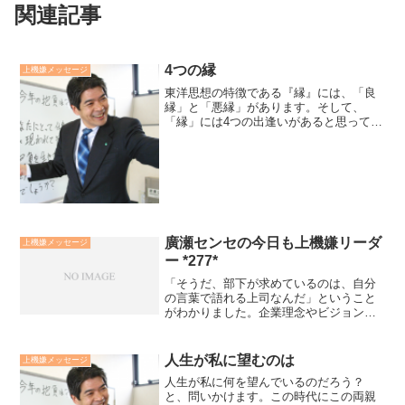
関連記事
4つの縁
上機嫌メッセージ
東洋思想の特徴である『縁』には、「良
縁」と「悪縁」があります。そして、
「縁」には4つの出逢いがあると思ってい
ます。ひとつは「人」との出逢い。そし
て「事」との出逢い。さらに「言葉」と
の出逢い。最高に「自然」との出逢い。
「縁」には、その「因と縁...
廣瀬センセの今日も上機嫌リーダ
上機嫌メッセージ
ー *277*
「そうだ、部下が求めているのは、自分
の言葉で語れる上司なんだ」ということ
がわかりました。企業理念やビジョンや
方針をただ、言葉として言っていても、
部下には届きません。それらを自分の中
に取り入れ、自分の体験に照らし合わ
人生が私に望むのは
上機嫌メッセージ
せ、自分の言葉で伝えている...
人生が私に何を望んでいるのだろう？
と、問いかけます。この時代にこの両親