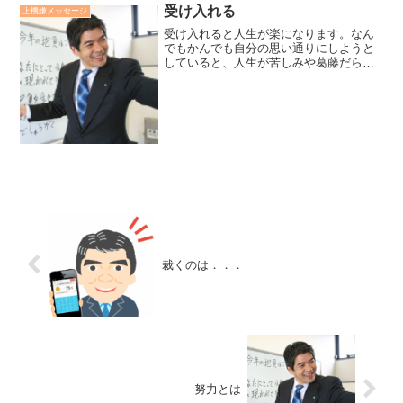
戦略研究会は定義しています。何かと厳
受け入れる
上機嫌メッセージ
しい時代のなかで、「...
受け入れると人生が楽になります。なん
でもかんでも自分の思い通りにしようと
していると、人生が苦しみや葛藤だらけ
になります。悩み事の本体をよく見る
と、それは自分の思い通りにならないこ
とを指しているようです。すっぽりと受
け入れると、すぅっと心がし...
裁くのは．．．
努力とは