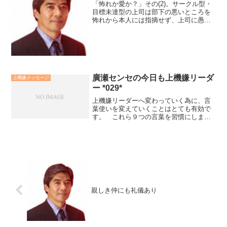
「怖れか愛か？」その(2)。サークル型・
目標未達型の上司は部下の悪いところを
怖れから本人には指摘せず、上司に愚痴
る。グッドチームの上司は愛から部下本
人に指摘し、上司には良いところを報告
する。部下のミスを前者は怖れから「見
て見ぬふりをする」。...
廣瀬センセの今日も上機嫌リーダ
上機嫌メッセージ
ー *029*
上機嫌リーダーへ変わっていく為に、言
葉使いを変えていくことはとても有効で
す。 これら９つの言葉を習慣にしまし
ょう。９つの言葉が貴方と貴方の周りを
幸運に導きます
親しき仲にも礼儀あり