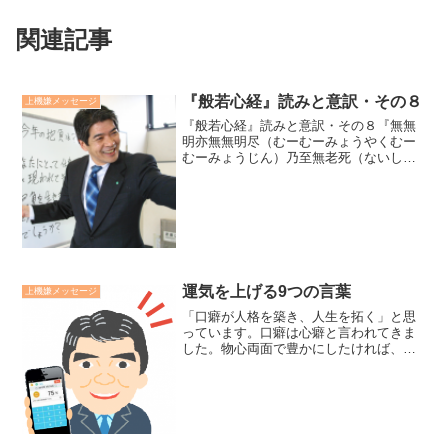
関連記事
『般若心経』読みと意訳・その８
上機嫌メッセージ
『般若心経』読みと意訳・その８『無無
明亦無無明尽（むーむーみょうやくむー
むーみょうじん）乃至無老死（ないしー
むーろうしー）亦無老死尽（やくむーろ
うしーじん）』無明も無く、また無明の
尽きることも無い。さらに老死も無く、
また老死の尽きることも無...
運気を上げる9つの言葉
上機嫌メッセージ
「口癖が人格を築き、人生を拓く」と思
っています。口癖は心癖と言われてきま
した。物心両面で豊かにしたければ、
「ありがとう」「しあわせ」「ついて
る」「大好き」「愛してる」「嬉しい」
「楽しい」「大丈夫」「素晴らしい」の
９つの言葉を、自身と他人に言...