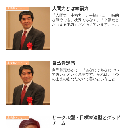
人間力とは幸福力
上機嫌メッセージ
「人間力＝幸福力」。幸福とは、一時的
な気分でも、状況でもなく、「幸福だと
おもえる能力」だと考えています。幸福
は能力だからこそ、持続可能なもので
す。上機嫌力・他喜能力・苦難対応力の
三位一体の人間力こそ、幸福だと思える
能力、つまり幸福力と言えま...
自己肯定感
上機嫌メッセージ
自己肯定感とは、『あなたはあなたでい
て善い』という感覚です。それは、『今
のままのあなたでいて善いということで
はない』という勇気と意欲を力づけるも
のです。自己肯定とは元来、「自分には
生きる価値がある」、「幸福に生きる資
格がある」と信頼するから...
サークル型・目標未達型とグッド
上機嫌メッセージ
チーム