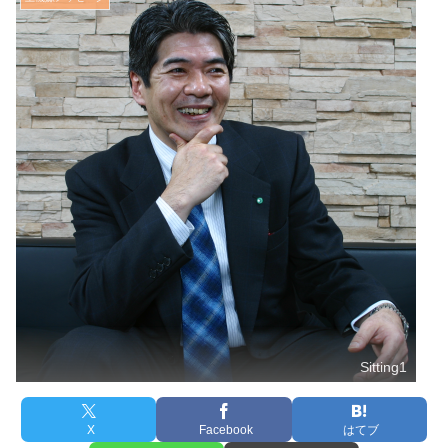
Sitting1
X
Facebook
はてブ