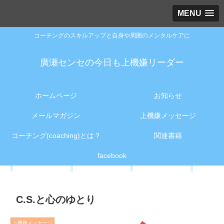
MENU
コーチングのスキルアップと自身や周囲のメンタルケアに
廣瀬センセの今日も上機嫌リーダー
ホームページ
お知らせ
メールマガジン
上機嫌メッセージ
コーチング(coaching)とは？
関連書籍
facebook
C.S.と心のゆとり
上機嫌メッセージ