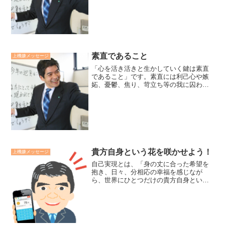
けのものではないはずです。私達、人は
皆、このような体験を通して、人間力を
成長させるのでしょう。廣...
素直であること
上機嫌メッセージ
「心を活き活きと生かしていく鍵は素直
であること」です。素直には利己心や嫉
妬、憂鬱、焦り、苛立ち等の我に囚われ
た不自然な心を捨てた心です。心の曇り
を捨てた素直な心は明るく澄みきり、自
由で活き活きとします。気づきの能力も
高まり、生きる力に溢れ、...
貴方自身という花を咲かせよう！
上機嫌メッセージ
自己実現とは、「身の丈に合った希望を
抱き、日々、分相応の幸福を感じなが
ら、世界にひとつだけの貴方自身という
花を思いっきり咲かせる生き方だ」と思
っています。苦しいことも、思い通りに
いかないことも、嬉しいこともある人生
です。自己実現は他者との比...