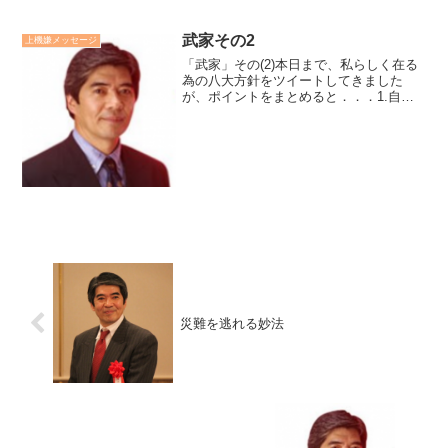
武家その2
上機嫌メッセージ
「武家」その(2)本日まで、私らしく在る
為の八大方針をツイートしてきました
が、ポイントをまとめると．．．1.自分
のミッションとコアコンピタンスからぶ
れない。2.大自然の摂理に沿って自らの
分をまっとうする。3.瞑想等を通して、
内なる生命を力づ...
災難を逃れる妙法