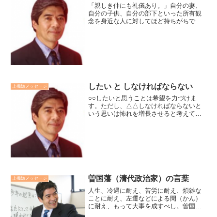
「親しき仲にも礼儀あり。」自分の妻、
自分の子供、自分の部下といった所有観
念を身近な人に対してほど持ちがちで
す。すると、「自分は相手のことをわか
っているつもりだ」、「相手も自分のこ
とをわかってくれているはずだ」と思い
込みから、関わり方やコミュ...
したい と しなければならない
上機嫌メッセージ
○○したいと思うことは希望を力づけま
す。ただし、△△しなければならないと
いう思いは怖れを増長させると考えてい
ます。例えば、他人に認められたいは希
望です。他人に気に入れなければならな
いと考えると、他人の評価を怖れること
になります。成功したいは...
曽国藩（清代政治家）の言葉
上機嫌メッセージ
人生、冷遇に耐え、苦労に耐え、煩雑な
ことに耐え、左遷などによる閑（かん）
に耐え、もって大事を成すべし。曽国藩
（そうこくはん）のこの言葉は政治家だ