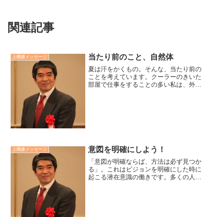
関連記事
当たり前のこと、自然体
上機嫌メッセージ
夏は汗をかくもの。そんな、当たり前の
ことを考えています。クーラーのきいた
部屋で仕事をすることの多い私は、外に
出るといつも以上にドッと汗が吹き出し
てきます。そんな時、老廃物が汗と共
に、発散するのを感じます。水分をたっ
ぷりと取り、たっぷりと汗を...
意図を明確にしよう！
上機嫌メッセージ
「意図が明確ならば、方法は必ず見つか
る」。これはビジョンを明確にした時に
起こる潜在意識の働きです。多くの人が
どうやっらという方法がわからないと言
いますが、原因の大半はビジョン（意
図）が不明確だからと思っています。意
図が明確ならば、ある日突然...