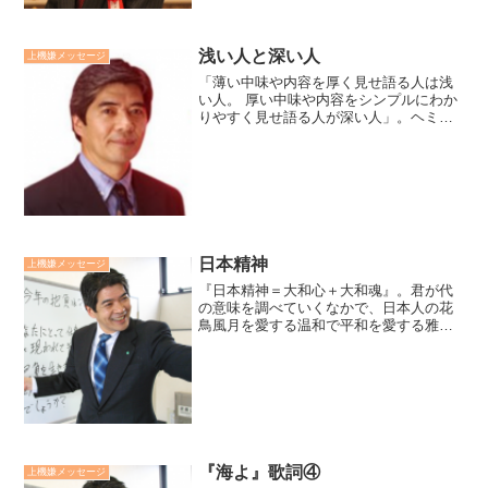
浅い人と深い人
上機嫌メッセージ
「薄い中味や内容を厚く見せ語る人は浅
い人。 厚い中味や内容をシンプルにわか
りやすく見せ語る人が深い人」。ヘミン
グウェイがノーベル文学賞を受賞した０
対象作「老人と海」を、ある評論家がこ
のように書いています。文庫で150ページ
ほどの短編ですが、...
日本精神
上機嫌メッセージ
『日本精神＝大和心＋大和魂』。君が代
の意味を調べていくなかで、日本人の花
鳥風月を愛する温和で平和を愛する雅な
「大和心」にふれ、感動しました。と、
同時に一旦、侵略者による国難に合え
ば、身を賭して毅然と戦う「大和魂」に
変心するからこそ、日本は欧...
『海よ』歌詞④
上機嫌メッセージ