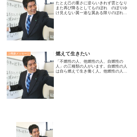
たとえ己の重さに逆らいきれず雲となり
また再び降るとしてものぼれ のぼりゆ
け見えない翼一途な翼ある限りのぼれ
のぼりゆけおお廣瀬センセの今日も上機
嫌リーダー *2,643*
燃えて生きたい
上機嫌メッセージ
「不燃性の人、他燃性の人、自燃性の
人」の三種類の人がいます。自燃性の人
は自ら燃えて生き働く人。他燃性の人は
燃えている人に触発されて燃える可燃性
の人。不燃性の人は燃えている人の中に
いてもなかなか燃え上がることができな
い人。誰もが本質的には燃え...