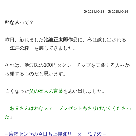
2018.09.13
2018.09.16
粋な人
って？
昨日、触れました
池波正太郎
作品に、私は醸し出される
「
江戸の粋
」を感じてきました。
それは、池波氏の100円タクシーチップを実践する人柄か
ら発するものだと思います。
亡くなった
父の友人の言葉
を思い出しました。
「
お父さんは粋な人で、プレゼントもさりげなくくださっ
た
」。
– 廣瀬センセの今日も上機嫌リーダー *1,759 –