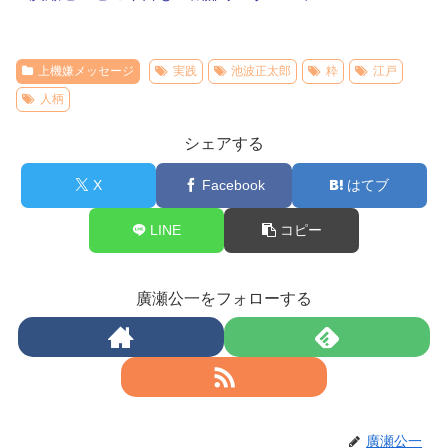
上機嫌メッセージ
実践
池波正太郎
粋
江戸
人柄
シェアする
X
Facebook
はてブ
LINE
コピー
廣瀬公一をフォローする
廣瀬公一