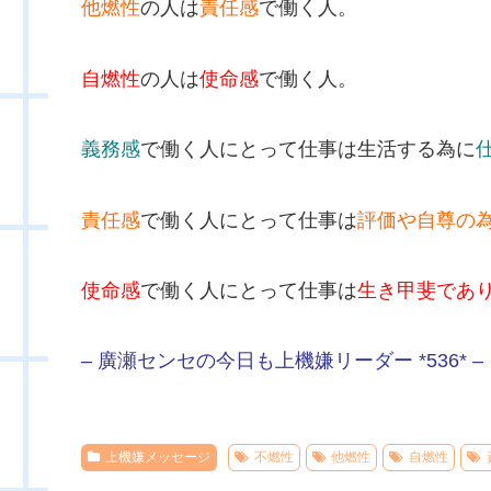
他燃性
の人は
責任感
で働く人。
自燃性
の人は
使命感
で働く人。
義務感
で働く人にとって仕事は生活する為に
責任感
で働く人にとって仕事は
評価や自尊の
使命感
で働く人にとって仕事は
生き甲斐であ
– 廣瀬センセの今日も上機嫌リーダー *536* –
上機嫌メッセージ
不燃性
他燃性
自燃性