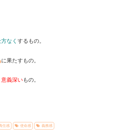
仕方なく
するもの。
為
に果たすもの。
り意義深い
もの。
責任感
使命感
義務感