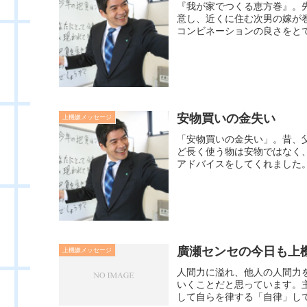
『我が家でつくる恵方巻』。
意し、近くに住む次男の嫁が
コンビネーションの良さをとて
安物買いの金失い
上機嫌メッセージ
「安物買いの金失い」。昔、
ど長く使う物は安物ではなく
アドバイスをしてくれました。
廣瀬センセの今日も上機嫌
上機嫌メッセージ
人間力に溢れ、他人の人間力
いくことだと思っています。
して自らを律する「自律」して