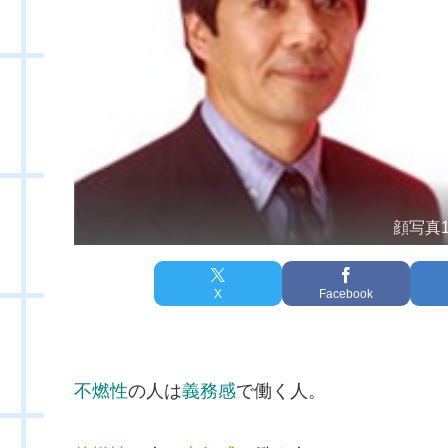
顔写真
X
Facebook
不燃性
の人は
義務感
で働く人。