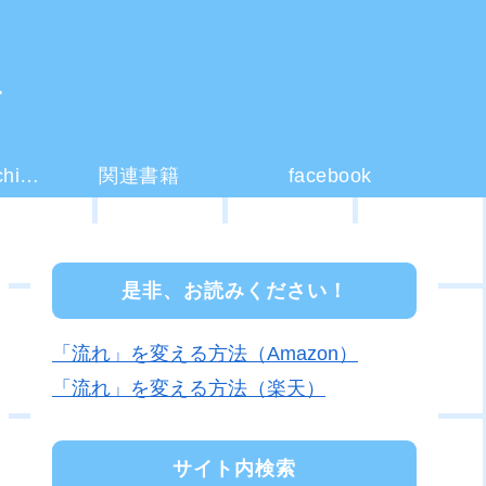
ー
コーチング(coaching)とは？
関連書籍
facebook
是非、お読みください！
「流れ」を変える方法（Amazon）
「流れ」を変える方法（楽天）
サイト内検索