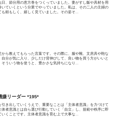
先日、節分用の恵方巻をつくっていました。妻がすし飯や具材を用
巻いていくという分業でやっていました。私は、その二人の主婦の
も頼もしく、嬉しく見ていました。その姿そ...
父から教えてもらった言葉です。その際に、服や靴、文房具や鞄な
、自分が気に入り、少しだけ背伸びして、良い物を買う方がいいと
そういう物を使うと、豊かさな気持ちになり...
リーダー *195*
を引き出していくうえで、重要なことは「主体者意識」を力づけて
主体者意識とは自ら選び行動していく「自立」し、規範や秩序に即
いくことです。主体者意識を育む上で大事な...