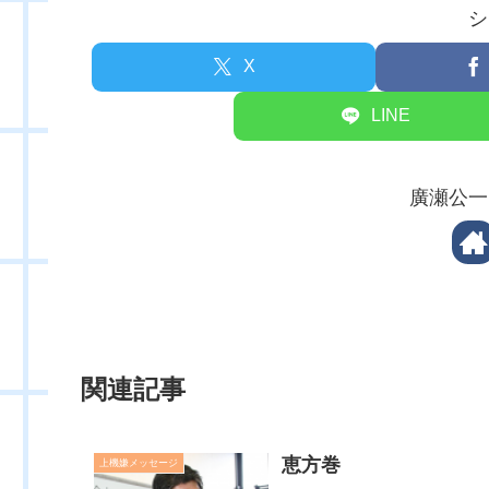
シ
X
LINE
廣瀬公一
関連記事
恵方巻
上機嫌メッセージ