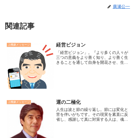
廣瀬公一
関連記事
経営ビジョン
上機嫌メッセージ
「経営ビジョン」。『より多くの人々が
三つの意義をより善く知り、より善く生
きることを通して自身を開花させ、生き
がい働きがいがいの源になって、家庭に
企業に社会に光りの輪がどんどんと広が
っていきます』。三つの意義とは．．．
自分がこの世に生まれた...
運の二極化
上機嫌メッセージ
人生は波と節の繰り返し。節には変化と
苦を伴いがちです。その現実を素直に反
省し、感謝して真に対策する人は、魂を
磨き従来以上の幸運の波に乗ります。そ
の現実に不満を持ち責任転嫁し暗い想念
でいると運の波を下降してしまいます。