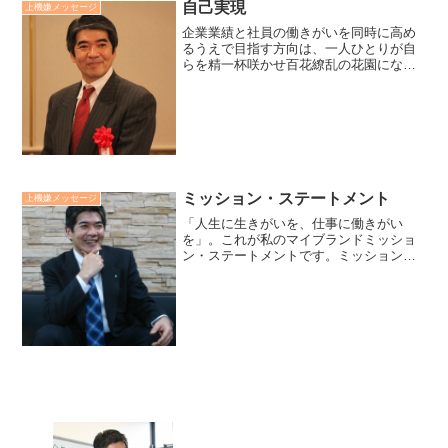
自己実現
上機嫌メッセージ
企業業績と社員の働きがいを同時に高め
るうえで目指す方向は、一人ひとりが自
らを精一杯咲かせ百花繚乱の花園になっ
ている自己実現企業です。自己実現企業
こそ真のオンリーワン企業です。自己実
現とは、一人ひとりが持つ能力や可能性
を最大限に発揮し、物心両...
ミッション・ステートメント
上機嫌メッセージ
「人生に生きがいを、仕事に働きがい
を」。これが私のマイブランドミッショ
ン・ステートメントです。ミッション・
ステートメントとは、インパクトを持っ
て発信する使命宣言文です。私自身がそ
う生き、他者の生きがいや働きがいに貢
献していくとの宣言です。理...