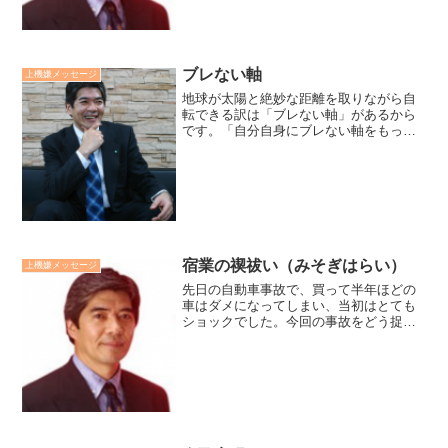
社会は節目を迎えています...
ブレない軸
上機嫌メッセージ
地球が太陽と絶妙な距離を取りながら自
転できる訳は「ブレない軸」があるから
です。「自分自身にブレない軸をもって
いる人だけが、他人や人生の出来事と適
切な関係を保ちながら、自らを回転させ
ることが出来る人」です。自らの軸がな
いと、他人の言動や出来事...
宿業の禊祓い（みそぎはらい）
上機嫌メッセージ
先日の自動車事故で、買って半年ほどの
車はダメになってしまい、当初はとても
ショックでした。今回の事故をどう捉え
よう度考えるなか阪神淡路大震災のおり
に火災で自宅を失った際のことを想いま
した。「私、祖先の宿業の禊祓いだと前
向きに受け止めよう」と。...