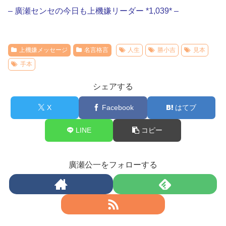
– 廣瀬センセの今日も上機嫌リーダー *1,039* –
上機嫌メッセージ
名言格言
人生
勝小吉
見本
手本
シェアする
X
Facebook
はてブ
LINE
コピー
廣瀬公一をフォローする