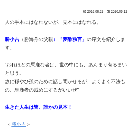
2016.08.29
2020.05.12
人の手本にはなれないが、見本にはなれる。
勝小吉
（勝海舟の父親
）『
夢酔独言
』
の序文を紹介しま
す。
”おれほどの馬鹿な者は、世の中にも、あんまり有るまい
と思う。
故に孫やひ孫のために話し聞かせるが、よくよく不法も
の、馬鹿者の戒めにするがいいぜ”
生きた人生は皆、誰かの見本！
＜
勝小吉
＞