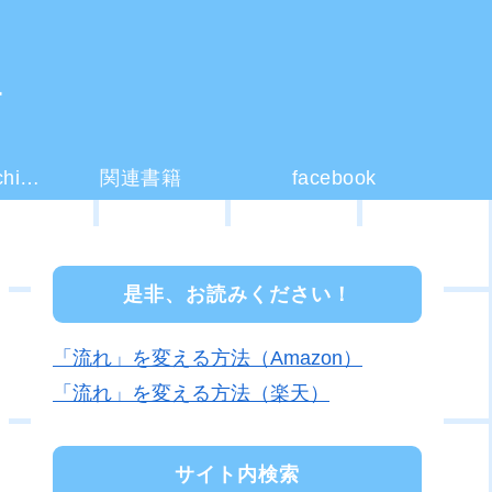
ー
コーチング(coaching)とは？
関連書籍
facebook
是非、お読みください！
「流れ」を変える方法（Amazon）
「流れ」を変える方法（楽天）
サイト内検索