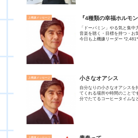
『4種類の幸福ホルモン』
上機嫌メッセージ
「ドーパミン」やる気と集中
音楽を聴く・目標を持つ・お
今日も上機嫌リーダー *2,481
小さなオアシス
上機嫌メッセージ
自分なりの小さなオアシスを
てくれる場所や時間のことで
分でたてるコーヒータイムなど
青春って．．．
上機嫌メッセージ