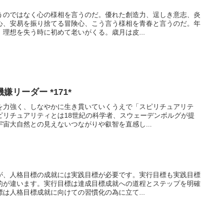
うのではなく心の様相を言うのだ。優れた創造力、逞しき意志、炎
心、安易を振り捨てる冒険心、こう言う様相を青春と言うのだ。年
理想を失う時に初めて老いがくる。歳月は皮...
リーダー *171*
を力強く、しなやかに生き貫いていくうえで「スピリチュアリテ
ピリチュアリティとは18世紀の科学者、スウェーデンボルグが提
宙大自然との見えないつながりや叡智を直感し...
が、人格目標の成就には実践目標が必要です。実行目標も実践目標
的が違います。実行目標は達成目標成就への道程とステップを明確
は人格目標成就に向けての習慣化の為に立て...