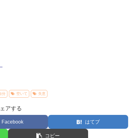
–
自分
空いて
失意
ェアする
Facebook
はてブ
コピー