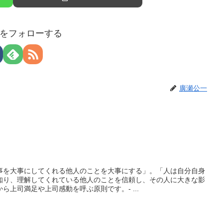
をフォローする
廣瀬公一
事を大事にしてくれる他人のことを大事にする」。「人は自分自身
知り、理解してくれている他人のことを信頼し、その人に大きな影
ら上司満足や上司感動を呼ぶ原則です。- ...