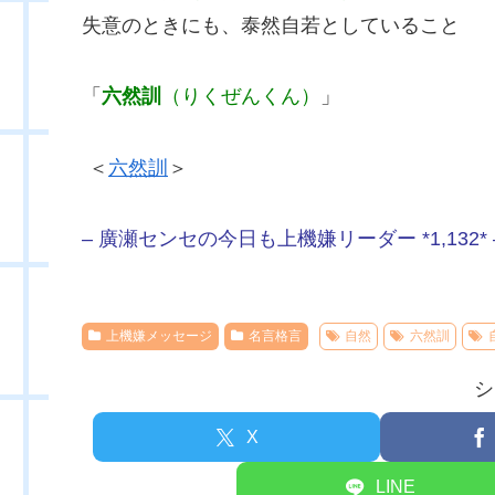
失意のときにも、泰然自若としていること
「
六然訓
（りくぜんくん）
」
＜
六然訓
＞
– 廣瀬センセの今日も上機嫌リーダー *1,132* 
上機嫌メッセージ
名言格言
自然
六然訓
シ
X
LINE