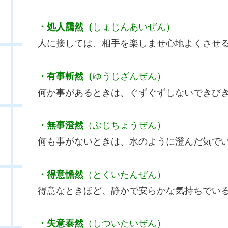
・処人靄然（
しょじんあいぜん）
人に接しては、相手を楽しませ心地よくさせ
・有事斬然（
ゆうじざんぜん）
何か事があるときは、ぐずぐずしないできび
・無事澄然
（ぶじちょうぜん）
何も事がないときは、水のように澄んだ気で
・得意憺然
（とくいたんぜん）
得意なときほど、静かで安らかな気持ちでい
・失意泰然
（しついたいぜん）