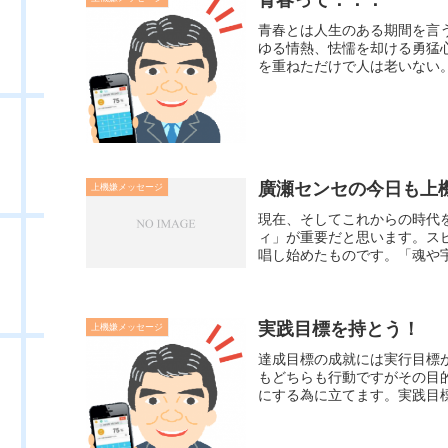
青春とは人生のある期間を言
ゆる情熱、怯懦を却ける勇猛
を重ねただけで人は老いない。
廣瀬センセの今日も上機嫌
上機嫌メッセージ
現在、そしてこれからの時代
ィ」が重要だと思います。ス
唱し始めたものです。「魂や宇
実践目標を持とう！
上機嫌メッセージ
達成目標の成就には実行目標
もどちらも行動ですがその目
にする為に立てます。実践目標