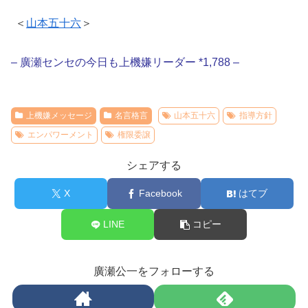
＜
山本五十六
＞
– 廣瀬センセの今日も上機嫌リーダー *1,788 –
上機嫌メッセージ
名言格言
山本五十六
指導方針
エンパワーメント
権限委譲
シェアする
X
Facebook
はてブ
LINE
コピー
廣瀬公一をフォローする