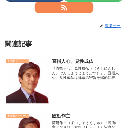
廣瀬公一
関連記事
直指人心、見性成仏
上機嫌メッセージ
『直指人心、見性成仏（じきしにんし
ん、けんしょうじょうぶつ）』。直指人
心、見性成仏は禅宗の宗旨を端的に表す
言葉。意味は「人間の心の根源そのもの
を、言葉や文字によるのではなく、ずば
り指し示し、自己の心が仏性に他ならな
いと自覚し仏になれ」という...
随処作主
上機嫌メッセージ
随処作主（ずいしょさくしゅ）「随所に
主となさば、立処（りっしょ）皆真な