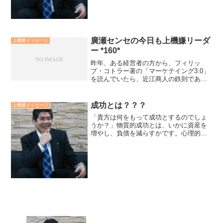
廣瀬センセの今日も上機嫌リーダ
上機嫌メッセージ
ー *160*
昨年、ある経営者の方から、フィリッ
プ・コトラー著の「マーケテイング3.0」
を読んでいたら、近江商人の鉄則である
「売り手よし・買い手よし・世間よし」
の「三方よし」のことを思いだしたとお
っしゃる方がいました。成熟した適者生
成功とは？？？
上機嫌メッセージ
存的ビジネスは”進化”...
「貴方は何をもって成功とするのでしょ
うか？」物質的成功とは、いかに資産を
増やし、負債を減らすかです。心理的成
功とは、いかに快を増やし、不快を減ら
すかです。霊的成功とは、いかに穢れを
みそぎはらい、魂を輝かせていくかと言
えるでしょう。「真の成功...