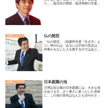
り」。臨済宗の開祖、臨済禅師の言葉で
す。自分の置かれた場所で、精一杯やり
きるならば、どこにあっても「真実の
命」にめぐりあえると禅師は説きます。
主体性を持って生きる鍵は、「...
仏の慈悲
上機嫌メッセージ
「仏の慈悲」（稲盛和夫署『生き方』よ
り）神や仏は、あるいは宇宙の意志は、
何事かをなした人を愛するのではありま
せん。何事かをなそうと努める人を愛す
るのです。なそうとしてなせない、おの
れの力の至らなさを反省し、また明日か
ら、なそうと倦まず弛まず...
日本庭園の池
上機嫌メッセージ
万博記念公園の日本庭園には、大きな池
があります。少々暑さに参ったいた身体
に、この池の景色はなんとも涼やかさを
与えてくれました。日本の景色には、水
の青と木々の緑がよく似合います。廣瀬
センセの今日も上機嫌リーダー *2,427*