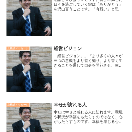
日々を過ごしていく鍵は「ありがとう」
を沢山言うことです。「有難い」と思う
心こそ、感謝です。「有難い」と思う心
を忘れると「当たり前」と思う心が出て
きます。当たり前と思う心には、感謝も
喜びもなく、不足や不満の...
経営ビジョン
上機嫌メッセージ
「経営ビジョン」。『より多くの人々が
三つの意義をより善く知り、より善く生
きることを通して自身を開花させ、生き
がい働きがいがいの源になって、家庭に
企業に社会に光りの輪がどんどんと広が
っていきます』。三つの意義と
は．．．・自分がこの世に生まれた...
幸せが訪れる人
上機嫌メッセージ
幸せは幸せと感じる人に訪れます。環境
や状況が幸福をもたらすのではなく、心
がもたらすものです。幸福を感じる心を
育てる鍵は「上機嫌」と「感謝」です。
それは、「笑顔」と「ありがとう」の実