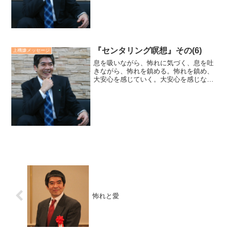
践によってもたらされます。愛があり、
明るく、前向きな心が幸福...
『センタリング瞑想』その(6)
上機嫌メッセージ
息を吸いながら、怖れに気づく、息を吐
きながら、怖れを鎮める。怖れを鎮め、
大安心を感じていく。大安心を感じなが
ら、愛が溢れ出てくる。空や海、地球そ
のもの、大自然のなかの青い色を思い浮
かべながら、自身の内側にある愛を、深
く瞑想していきます。廣瀬...
怖れと愛