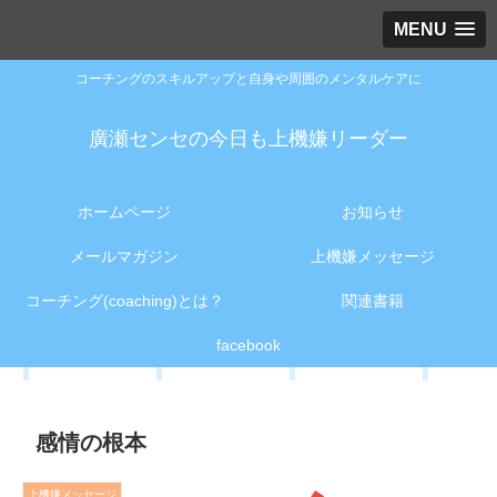
MENU
コーチングのスキルアップと自身や周囲のメンタルケアに
廣瀬センセの今日も上機嫌リーダー
ホームページ
お知らせ
メールマガジン
上機嫌メッセージ
コーチング(coaching)とは？
関連書籍
facebook
感情の根本
上機嫌メッセージ