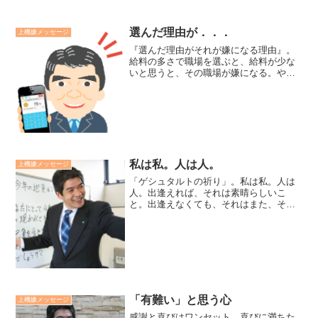
選んだ理由が．．．
上機嫌メッセージ
『選んだ理由がそれが嫌になる理由』。
給料の多さで職場を選ぶと、給料が少な
いと思うと、その職場が嫌になる。やり
たい仕事ができると思って職業を選ぶ
と、嫌な仕事をさせられると、その職業
が嫌になる。何かが嫌になった時は、選
んだ理由よりも、「自分が選...
私は私。人は人。
上機嫌メッセージ
「ゲシュタルトの祈り」。私は私。人は
人。出逢えれば、それは素晴らしいこ
と。出逢えなくても、それはまた、そ
れ。ゲシュタルトセラピーの創設者であ
るフリッツ・パールズの言葉です。自分
自身を生きていくことを力づけられる言
葉です。廣瀬センセの今日も上...
「有難い」と思う心
上機嫌メッセージ
感謝と喜びはワンセット。喜びに満ちた