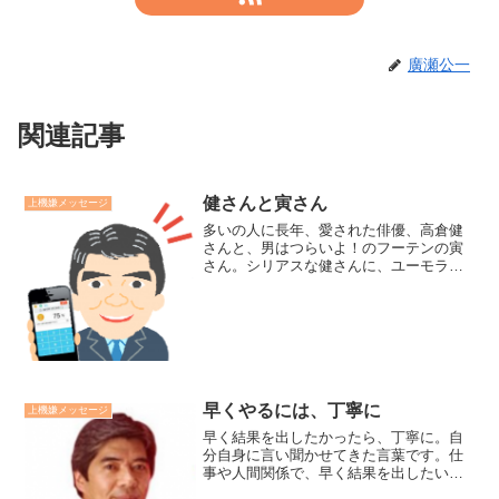
廣瀬公一
関連記事
健さんと寅さん
上機嫌メッセージ
多いの人に長年、愛された俳優、高倉健
さんと、男はつらいよ！のフーテンの寅
さん。シリアスな健さんに、ユーモラス
な寅さん。表面的には対照的な二人。た
だ、二人とも河島英五の「時代おくれ」
の歌詞を地でいっているような日本の
男。だから、何か懐かしいん...
早くやるには、丁寧に
上機嫌メッセージ
早く結果を出したかったら、丁寧に。自
分自身に言い聞かせてきた言葉です。仕
事や人間関係で、早く結果を出したいと
願う時ほど、焦り雑になり、ミスやコミ