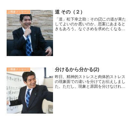
道 その（２）
上機嫌メッセージ
「道」松下幸之助：その(2)この道が果た
してよいのか悪いのか、思案にあまると
きもあろう。なぐさめを求めたくなると
きもあろう。しかし、所詮はこの道しか
ないのではないか。あきらめろと言うの
ではない。いま立っているこの道、いま
歩んでいるこの道、と...
分けるから分かる(2)
上機嫌メッセージ
昨日、精神的ストレスと肉体的ストレス
の現象面での違いを分けてお伝えしまし
た。ただし、現象と原因を分けなけれ
ば、効果的に対策できません。精神的ス
トレスの原因は、「我慢してしまう」ス
トレスです。肉体的ストレスの原因は、
「がんばってしまう」ストレ...