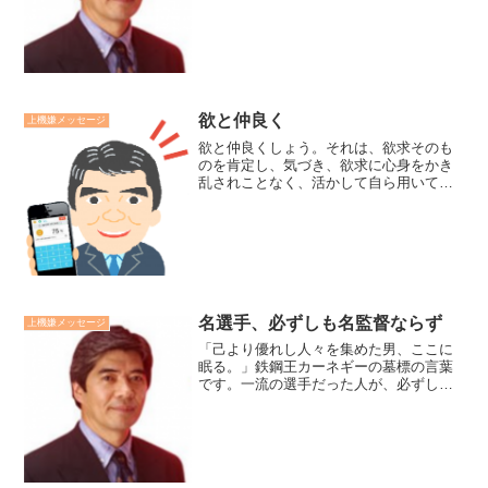
ュニケーションの掛け違いから、かえっ
て時間がかかってしまいがちです。目の
前の仕事、人と丁寧に関わ...
欲と仲良く
上機嫌メッセージ
欲と仲良くしょう。それは、欲求そのも
のを肯定し、気づき、欲求に心身をかき
乱されことなく、活かして自ら用いてこ
とです。心理学者マズローは人間の欲求
を5種類に分けています。 生存、生理的
欲求 安全、安心欲求 愛、帰属の欲求 承
認、自尊の欲求 自...
名選手、必ずしも名監督ならず
上機嫌メッセージ
「己より優れし人々を集めた男、ここに
眠る。」鉄鋼王カーネギーの墓標の言葉
です。一流の選手だった人が、必ずしも
一流のコーチや監督になるとは限らない
ていうことが言われます。一般社員とし
て成功してきた人が、管理職や経営者に
なり躓く例が多くあります...