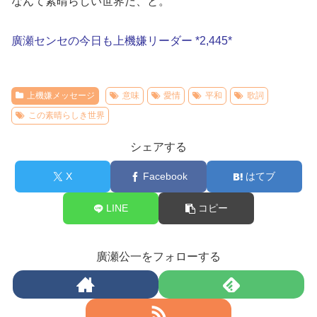
なんて素晴らしい世界だ、と。
廣瀬センセの今日も上機嫌リーダー *2,445*
上機嫌メッセージ
意味
愛情
平和
歌詞
この素晴らしき世界
シェアする
X
Facebook
はてブ
LINE
コピー
廣瀬公一をフォローする