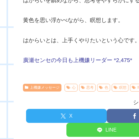
はからいを鎮めながら、思考をやすらかにす
黄色を思い浮かべながら、瞑想します。
はからいとは、上手くやりたいという心です
廣瀬センセの今日も上機嫌リーダー *2,475*
上機嫌メッセージ
心
思考
色
瞑想
シ
X
LINE