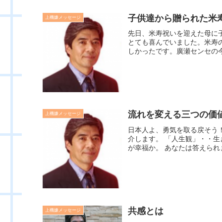
子供達から贈られた米
上機嫌メッセージ
先日、米寿祝いを迎えた母に
とても喜んでいました。米寿
しかったです。廣瀬センセの今日
流れを変える三つの価
上機嫌メッセージ
日本人よ、勇気を取る戻そう
介します。 「人生観」・・
が幸福か。 あなたは答えられ
共感とは
上機嫌メッセージ