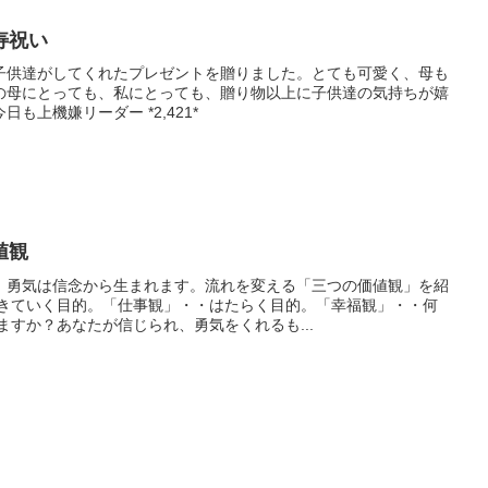
寿祝い
子供達がしてくれたプレゼントを贈りました。とても可愛く、母も
の母にとっても、私にとっても、贈り物以上に子供達の気持ちが嬉
も上機嫌リーダー *2,421*
値観
！勇気は信念から生まれます。流れを変える「三つの価値観」を紹
生きていく目的。「仕事観」・・はたらく目的。「幸福観」・・何
ますか？あなたが信じられ、勇気をくれるも...