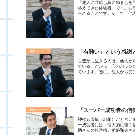
「他人に共感し真に励ましを
越えてきた体験者」です。共
られることです。そして、他人
「有難い」という感謝
上機嫌メッセージ
心豊かに生きる人は、他人か
ている。だから、心のバラン
ています。逆に、他人から受け
『スーパー成功者の信仰
上機嫌メッセージ
神様も虚構（幻想）だと言い
ー成功者には、個人的に強く
助さんの観音様。稲盛和夫さん