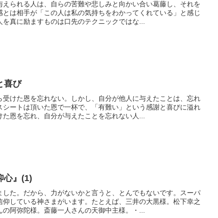
与えられる人は、自らの苦難や悲しみと向かい合い葛藤し、それを
感とは相手が「この人は私の気持ちをわかってくれている」と感じ
を真に励ますものは口先のテクニックではな...
と喜び
ら受けた恩を忘れない。しかし、自分が他人に与えたことは、忘れ
スシートは頂いた恩で一杯で、「有難い」という感謝と喜びに溢れ
た恩を忘れ、自分が与えたことを忘れない人...
心』(1)
ました。だから、力がないかと言うと、とんでもないです。スーパ
信仰している神さまがいます。たとえば、三井の大黒様。松下幸之
の阿弥陀様。斎藤一人さんの天御中主様。・...