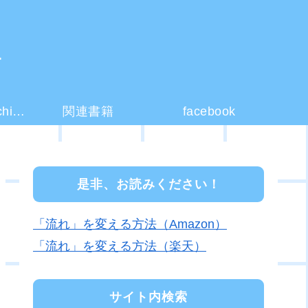
ー
コーチング(coaching)とは？
関連書籍
facebook
是非、お読みください！
「流れ」を変える方法（Amazon）
「流れ」を変える方法（楽天）
サイト内検索