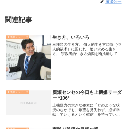
廣瀬公一
関連記事
生き方、いろいろ
上機嫌メッセージ
三種類の生き方。 俗人的生き方煩悩（俗
人的欲求）に囚われ、追い求める生き
方。 宗教者的生き方煩悩を断捨離して、
心の平穏を願う生き方。 自己実現的生き
方煩悩と健全な関係を築き保つことによ
って、物心両面の幸福を目指す生き方。
私は自己実現的生き方...
廣瀬センセの今日も上機嫌リーダ
上機嫌メッセージ
ー *106*
上機嫌力の大きな要素に「どのような状
況のなかでも、希望を見失わず、必ず幸
転していけるという確信」を持っている
ことがあげられます。その確信というの
は多くの場合、こうだから幸転するとい
った論理的な根拠があるものでは在りま