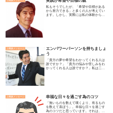
実践が希望や目標の親
上機嫌メッセージ
せん。別の言い方で言えば...
私もそうでしたが、「希望や目標がある
から努力できる」と多くの人が考えてい
ます。しかし、実際には私の体験から言
って逆でした。まずは、今すべき基本的
な実践を続けていく。すると、しだいに
心が前向きになり、実践目標が見え始
め、希望と意欲が湧いてきま...
エンパワーパーソンを持ちましょ
上機嫌メッセージ
う
「貴方の夢や希望をわかってくれる人は
誰ですか？」「貴方の悩みや苦しみをわ
かってくれる人は誰ですか？」私は二種
類のエンパワーパーソンを持つことをお
勧めします。貴方の夢をわかってくれる
人と貴方の苦しみをわかってくれる人で
す。エンパワーパーソンは...
幸福な日々を過ごす為のコツ
上機嫌メッセージ
「無いものを数えて嘆くより、有るもの
を数えて喜ぼう」。幸福な日々を過ごす
為のコツだと思っています。それは、幸