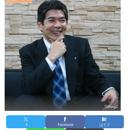
Sitting1
X
Facebook
はてブ