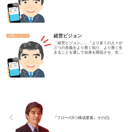
福は心の状態であり、心が感じていくも
のだからです。チルチルミチルの青い鳥
の童話が教えてくれているように幸福は
探し求めるものではなく、...
経営ビジョン
上機嫌メッセージ
「経営ビジョン」。『より多くの人々が
三つの意義をより善く知り、より善く生
きることを通して自身を開花させ、生き
がい働きがいがいの源になって、家庭に
企業に社会に光りの輪がどんどんと広が
っていきます』。三つの意義とは．．．
自分がこの世に生まれた...
『フローの5つ構成要素』その(1)