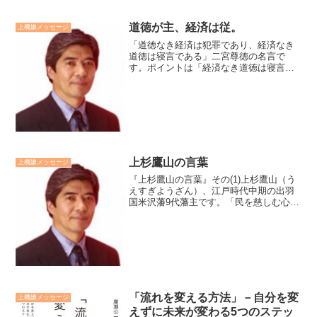
道徳が主、経済は従。
上機嫌メッセージ
「道徳なき経済は犯罪であり、経済なき
道徳は寝言である」二宮尊徳の名言で
す。ポイントは「経済なき道徳は寝言で
あり、道徳なき経済は犯罪である」では
ない点です。道徳が先、経済が後です。
この順番が逆になっている議論を耳にす
る度に秩序の混乱を感じます...
上杉鷹山の言葉
上機嫌メッセージ
『上杉鷹山の言葉』その(1)上杉鷹山（う
えすぎようざん）、江戸時代中期の出羽
国米沢藩9代藩主です。「民を慈しむ心さ
えあれば、才能の不足を心配する必要は
ない」。瀕死状態にあった藩を改革によ
って見事に再生させた鷹山が上級管理職
である郷村頭取と郡...
「流れを変える方法」－自分を変
上機嫌メッセージ
えずに未来が変わる5つのステッ