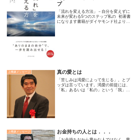
プ
「流れを変える方法」－自分を変えずに
未来が変わる5つのステップ私の 初著書
になります書籍がダイヤモンド社より出
版されます。本日、6月17日より書店、ア
マゾン、楽天ブックスなどで購入出来ま
す。「自分を変えずに流れを変える5ステ
ップ」がタイト...
真の愛とは
上機嫌メッセージ
「苦しみは渇愛によって生じる」。とブ
ッダは言っています。渇愛の前提には、
「私」あるいは「私の」という「我」と
「所有観念」が横たわっています。渇愛
は執着心と怖れをもたらします。真の愛
は自身も人も解放され幸福をもたらすも
のです。しかし、渇愛は自...
お金持ちの人とは．．．
上機嫌メッセージ
「お金持ちだから豊かな人ではなく、豊