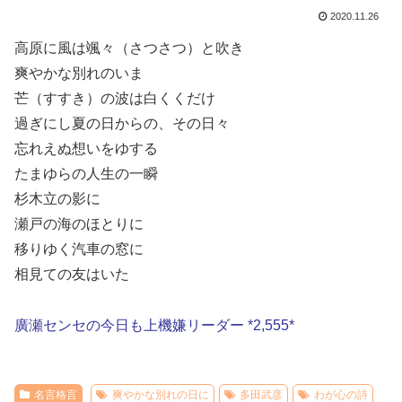
2020.11.26
高原に風は颯々（さつさつ）と吹き
爽やかな別れのいま
芒（すすき）の波は白くくだけ
過ぎにし夏の日からの、その日々
忘れえぬ想いをゆする
たまゆらの人生の一瞬
杉木立の影に
瀬戸の海のほとりに
移りゆく汽車の窓に
相見ての友はいた
廣瀬センセの今日も上機嫌リーダー *2,555*
名言格言
爽やかな別れの日に
多田武彦
わが心の詩