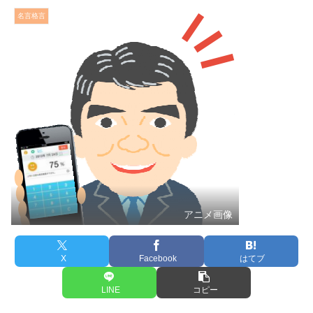
名言格言
アニメ画像
X
Facebook
はてブ
LINE
コピー