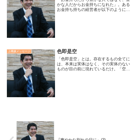
かな人だからお金持ちになれた」。ある
お金持ち持ちの経営者が以下のように言
っていました。「お金持ち持ちはお金を
追っかけたというより、お金に好かれた
人だ。お金に好かれる人は人に好かれる
人だ。人に好かれる人は人...
色即是空
上機嫌メッセージ
「色即是空」とは。存在するもの全てに
は、本来は実体はなく、その実体のない
ものが目の前に現れているだけ。「空」
とは、あらゆる現象は意味のない空っぽ
の現象だが、各人が、その現象に「色」
をつけて見ているだけだ。ということで
す。＜色即是空＞廣瀬セン...
『爽やかな別れの日に』(3)