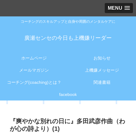
MENU
コーチングのスキルアップと自身や周囲のメンタルケアに
廣瀬センセの今日も上機嫌リーダー
ホームページ
お知らせ
メールマガジン
上機嫌メッセージ
コーチング(coaching)とは？
関連書籍
facebook
『爽やかな別れの日に』多田武彦作曲（わ
が心の詩より）(1)