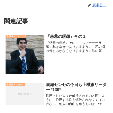
廣瀬公一
関連記事
『慈悲の瞑想』その１
上機嫌メッセージ
『慈悲の瞑想』その１（スマナサーラ
師）私は幸せでありますように、私の悩
み苦しみがなくなりますように私の願い
ごとが叶えられますように、私に悟りの
光が現れますように、私は幸せでありま
すように（3回）。慈悲の第一歩は、自分
の幸福を願うごとです。こ...
廣瀬センセの今日も上機嫌リーダ
上機嫌メッセージ
ー *139*
抑圧された人々が解放されるのと同じよ
うに、抑圧する側も解放されなくてはい
けない、他人の自由を奪うものは、憎し
みの囚人であり、偏見と小心さの檻に閉
じ込められている。抑圧する側も抑圧さ