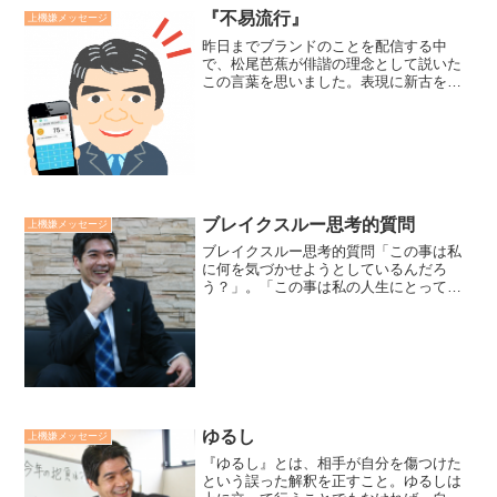
れる側も、人間性を奪われている点では
『不易流行』
上機嫌メッセージ
変わりない。（故ネルソン...
昨日までブランドのことを配信する中
で、松尾芭蕉が俳諧の理念として説いた
この言葉を思いました。表現に新古を超
越した落ち着きがあり、俳諧の実現すべ
き価値の永続性の不易。風尚に従って斬
新さを発揮し、不断の変貌を意味する流
行。不易と流行は対立ではな...
ブレイクスルー思考的質問
上機嫌メッセージ
ブレイクスルー思考的質問「この事は私
に何を気づかせようとしているんだろ
う？」。「この事は私の人生にとって、
どんな贈り物なんだろう？」。仕事や人
生で大きな試練に出会ったり、深い憂鬱
に陥った時に、私は自分自身に上記の質
問をしています。廣瀬センセ...
ゆるし
上機嫌メッセージ
『ゆるし』とは、相手が自分を傷つけた
という誤った解釈を正すこと。ゆるしは