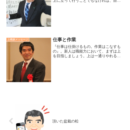
上に立って行うことでもなければ、自分
が気に入らない相手の行動を我慢した
り、大目に見たりすることでもない。ゆ
るしとは、相手が自分を傷つけたという
誤った解釈を正すことだ。＜...
仕事と作業
上機嫌メッセージ
『仕事は仕掛けるもの。作業はこなすも
の』。新人は職能力において、まずは上
を目指しましょう。上は一通りやれる、
仕事全体像がわかっているレベルです。
しかし、組織の中では上の段階で滞留し
ている人が多くいます。上と一流以上の
違いは、上の人は作業が、...
頂いた盆栽の松