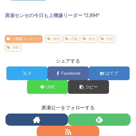
廣瀬センセの今日も上機嫌リーダー *2,994*
上機嫌メッセージ
感謝
試練
成功
自信
体験
シェアする
X
Facebook
はてブ
LINE
コピー
廣瀬公一をフォローする