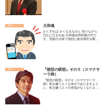
い、同時にチョコレートをプレゼントす
る姿に「沢山貰ったぶん、沢山お返しを
する。2月14日生まれ...
大和魂
上機嫌メッセージ
かくすれば かくなるものと 知りながら
已むに已まれぬ 大和魂吉田松蔭の句で
す。安政の大獄で強烈に政治弾圧を断行
し、自論を曲げることを強いる井伊大老
に対し、キッパリと断り、逆に堂々と自
論を展開する吉田松蔭。大和魂って何だ
ろう？廣瀬センセの今...
『慈悲の瞑想』その５（スマナサ
上機嫌メッセージ
ーラ師）
『慈悲の瞑想』その５（スマナサーラ
師）私を嫌う人々も幸せでありますよう
に、私を嫌う人々の苦悩がなくなります
ように、私を嫌う人々の願いごとが叶え
られますよう、私を嫌う人々にも悟りの
光が現れますよう、生きとし生けるもの
全てが幸せでありますように...