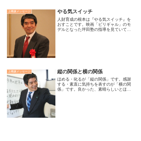
やる気スイッチ
上機嫌メッセージ
人財育成の根本は『やる気スイッチ』を
おすことです。映画「ビリギャル」のモ
デルとなった坪田塾の指導を見ていて思
うことです。やる気のスイッチは、指導
者によって「自分の存在と目標を受けい
れ、認められる喜び」からスタートしま
す。そこから、努力する意...
縦の関係と横の関係
上機嫌メッセージ
ほめる・叱るが「縦の関係」です。感謝
する・素直に気持ちを表すのが「横の関
係」です。良かった、素晴らしいとほめ
る変わりに「ありがとう」「助かった」
「嬉しい」と言っていく。出来ない、ダ
メだと判断する変わりに「残念だ」「悔
しいね」「ショックだ」と...