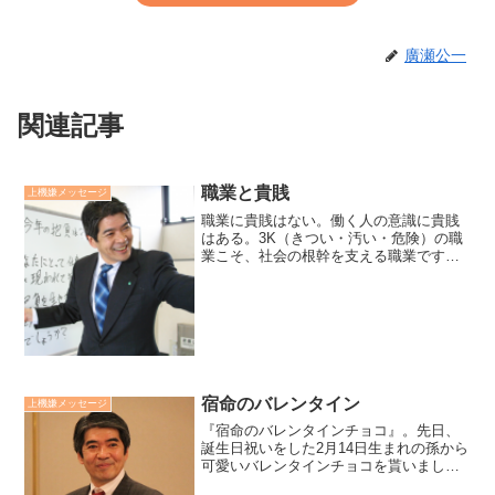
廣瀬公一
関連記事
職業と貴賎
上機嫌メッセージ
職業に貴賎はない。働く人の意識に貴賎
はある。3K（きつい・汚い・危険）の職
業こそ、社会の根幹を支える職業です。
しかし、そういった職業に就いている
方々が自分の職業を蔑んでいるかのよう
に感じる人がいます。その一方で、意義
と誇りと働き甲斐をもって...
宿命のバレンタイン
上機嫌メッセージ
『宿命のバレンタインチョコ』。先日、
誕生日祝いをした2月14日生まれの孫から
可愛いバレンタインチョコを貰いまし
た。この日、孫は沢山のプレゼントを貰