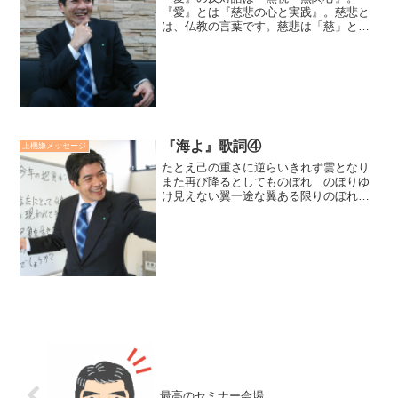
『愛』とは『慈悲の心と実践』。慈悲と
は、仏教の言葉です。慈悲は「慈」と
「悲」の心と実践です。「慈」とは、人
の希望や望みに関心を持ち、その実現を
助けること。「悲」とは、人の苦しみや
悲しみに関心を持ち、その解放...
『海よ』歌詞④
上機嫌メッセージ
たとえ己の重さに逆らいきれず雲となり
また再び降るとしてものぼれ のぼりゆ
け見えない翼一途な翼ある限りのぼれ
のぼりゆけおお廣瀬センセの今日も上機
嫌リーダー *2,643*
最高のセミナー会場