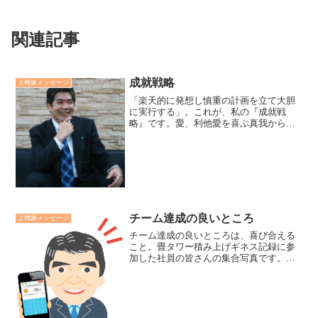
関連記事
成就戦略
上機嫌メッセージ
「楽天的に発想し慎重の計画を立て大胆
に実行する」。これが、私の『成就戦
略』です。愛、利他愛を喜ぶ真我からの
閃きですから当然楽天的です。そのアイ
ディアを形にする為に、自らの知性や専
門家の知性を活用し戦略戦術を立てま
す。そして、本能野性のバワー...
チーム達成の良いところ
上機嫌メッセージ
チーム達成の良いところは、喜び合える
こと。畳タワー積み上げギネス記録に参
加した社員の皆さんの集合写真です。共
に喜び合い、讃え合っている姿が印象的
でした。ラグビーワールドカップで、日
本チームの歓喜する姿もそうですが、
「個人達成以上にチーム達成...