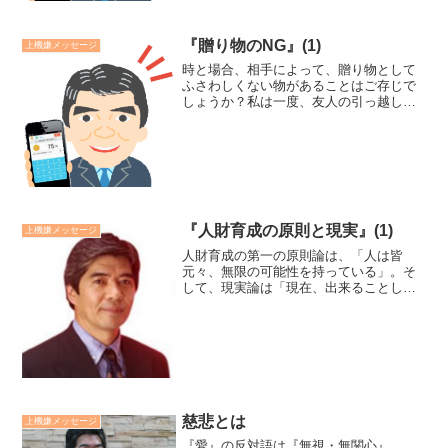
『贈り物のNG』(1)
上機嫌メッセージ
時と場合、相手によって、贈り物として
ふさわしくない物があることはご存じで
しょうか？私は一度、友人の引っ越し祝
いに、蕎麦を手土産にもって行ってしま
ったことがあります。しきたりから言っ
て完全にNGとマナーの先生に教えて頂き
ました。明日より、教わ...
『人財育成の原則と現実』(1)
上機嫌メッセージ
人財育成の第一の原則論は、「人は皆
元々、無限の可能性を持っている」。そ
して、現実論は「現在、出来ることしか
出来ない」。「原則を見つめながら、現
実を具体的に対応していく」ことが大事
です。原則論は潜在能力への信頼を、現
実論は個別指導法を力づけま...
慈悲とは
上機嫌メッセージ
『愛』の反対語は『無視・無関心』。