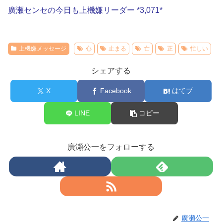
廣瀬センセの今日も上機嫌リーダー *3,071*
上機嫌メッセージ
心
止まる
亡
正
忙しい
シェアする
X
Facebook
はてブ
LINE
コピー
廣瀬公一をフォローする
廣瀬公一