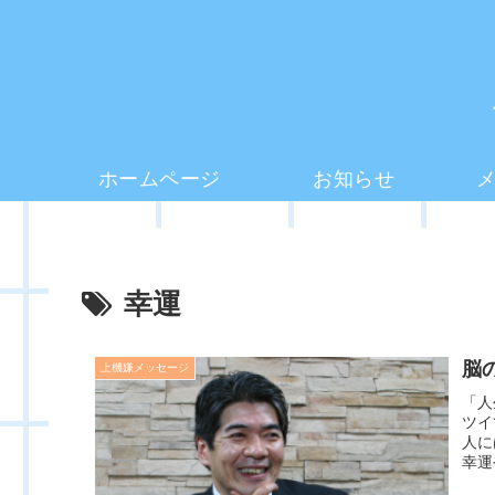
ホームページ
お知らせ
幸運
脳
上機嫌メッセージ
「人
ツイ
人に
幸運