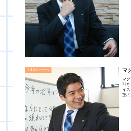
マ
上機嫌メッセージ
マグ
引き
イズ
望の