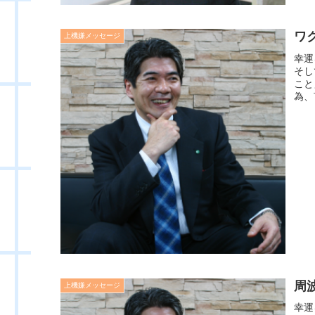
ワ
上機嫌メッセージ
幸運
そし
こと
為、
周
上機嫌メッセージ
幸運