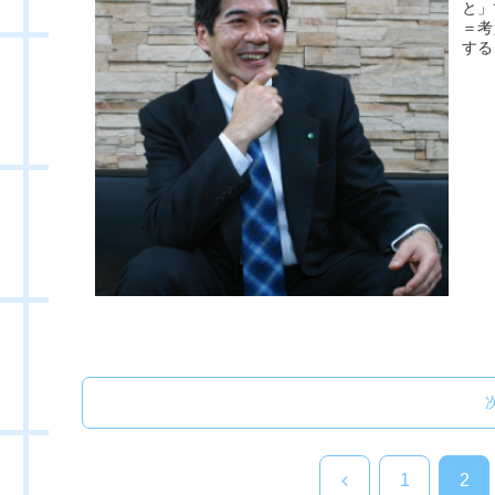
と」
＝考
する
前
1
2