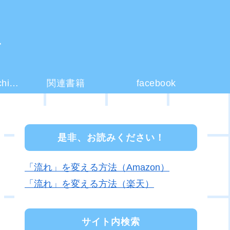
ー
コーチング(coaching)とは？
関連書籍
facebook
是非、お読みください！
「流れ」を変える方法（Amazon）
「流れ」を変える方法（楽天）
サイト内検索