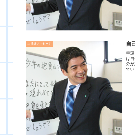
自
上機嫌メッセージ
幸運
は自
分が
てい