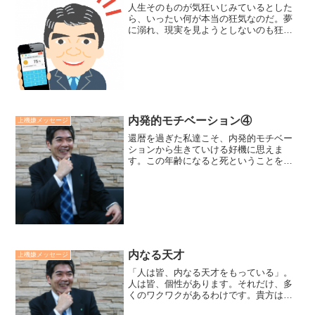
人生そのものが気狂いじみているとした
ら、いったい何が本当の狂気なのだ。夢
に溺れ、現実を見ようとしないのも狂気
なら、現実だけを見て、夢を持とうとし
ないのも狂気かもしれない。最も憎むべ
き狂気とは、今の人生に折り合いをつけ
て、あるべき姿の為に戦わ...
内発的モチベーション④
上機嫌メッセージ
還暦を過ぎた私達こそ、内発的モチベー
ションから生きていける好機に思えま
す。この年齢になると死ということを意
識するようになり、本当の意味で生きる
ということを考えるのでしょう。他人や
周りから要請されない内発的モチベーシ
ョンから生きていきたいもの...
内なる天才
上機嫌メッセージ
「人は皆、内なる天才をもっている」。
人は皆、個性があります。それだけ、多
くのワクワクがあるわけです。貴方は貴
方のワクワクを追求し実践していくこと