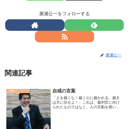
廣瀬公一をフォローする
廣瀬公一
関連記事
自戒の言葉
上機嫌メッセージ
「人を裁くな！裁く心に裁かれる。裁き
は天に任せよ！」これは、裁判官に向け
られたものではなく、人の言動を善い悪
いと判断し、悪いと観ると人を心の中で
裁判官のように裁いていく心癖をもつ私
自身に向けた自戒の言葉です。深層意識
に主語の区別はなく、この...