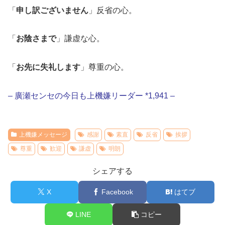
「
申し訳ございません
」反省の心。
「
お陰さまで
」謙虚な心。
「
お先に失礼します
」尊重の心。
– 廣瀬センセの今日も上機嫌リーダー *1,941 –
上機嫌メッセージ
感謝
素直
反省
挨拶
尊重
歓迎
謙虚
明朗
シェアする
X
Facebook
はてブ
LINE
コピー