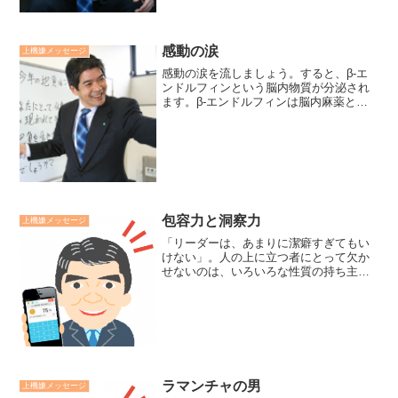
感動の涙
上機嫌メッセージ
感動の涙を流しましょう。すると、β-エ
ンドルフィンという脳内物質が分泌され
ます。β-エンドルフィンは脳内麻薬と言
われるほどの爽快感、高揚感をもたらし
アンチエイジングにも有効です。ランナ
ーズハイもβ-エンドルフィンによりま
す。急激な運動のリス...
包容力と洞察力
上機嫌メッセージ
「リーダーは、あまりに潔癖すぎてもい
けない」。人の上に立つ者にとって欠か
せないのは、いろいろな性質の持ち主を
すべて包み込んで、これを活かしていけ
るだけの包容力です。それと、小異に囚
われず、物事の本質を見つめ、大同を見
いだしていく洞察力です。...
ラマンチャの男
上機嫌メッセージ