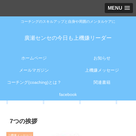
MENU
コーチングのスキルアップと自身や周囲のメンタルケアに
廣瀬センセの今日も上機嫌リーダー
ホームページ
お知らせ
メールマガジン
上機嫌メッセージ
コーチング(coaching)とは？
関連書籍
facebook
7つの挨拶
上機嫌メッセージ