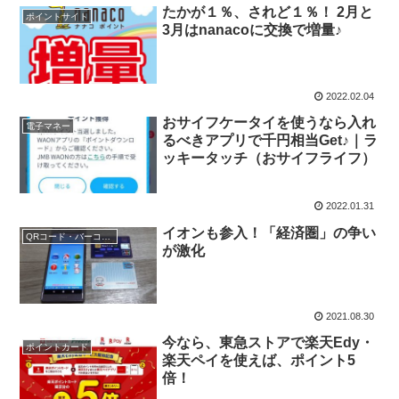
たかが１％、されど１％！ 2月と
ポイントサイト
3月はnanacoに交換で増量♪
2022.02.04
おサイフケータイを使うなら入れ
電子マネー
るべきアプリで千円相当Get♪｜ラ
ッキータッチ（おサイフライフ）
2022.01.31
イオンも参入！「経済圏」の争い
QRコード・バーコード決済
が激化
2021.08.30
今なら、東急ストアで楽天Edy・
ポイントカード
楽天ペイを使えば、ポイント5
倍！