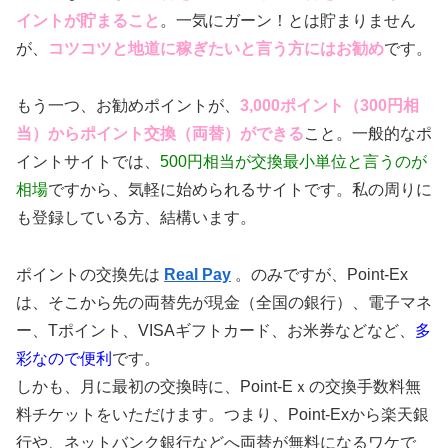
イントが貯まること
。一気にガーン！とは貯まりません
が、
コツコツと地道に稼ぎたいと言う方にはお勧め
です。
もう一つ、お勧めポイントが、
3,000ポイント（300円相
当）からポイント交換（両替）ができる
こと。一般的なポ
イントサイトでは、
500円相当が交換最小単位と言うのが
相場
ですから、気軽に始められるサイトです。私の周りに
も登録している方、結構います。
ポイントの交換先は
Real Pay
。のみですが、Point-Ex
は、そこから先の両替先が現金（全国の銀行）、電子マネ
ー、Tポイント、VISAギフトカード、お米券などなど、
多
彩なので便利
です。
しかも、月に最初の交換時に、Point-Eｘの交換手数料無
料チケットをいただけます。つまり、Point-Exから楽天銀
行や、ネットバンク銀行などへ両替が無料になるワケで