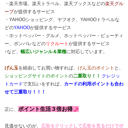
・楽天市場、楽天トラベル、楽天ブックスなどの
楽天グル
ープ
が提供するサービス
・YAHOOショッピング、ヤフオク、YAHOOトラベルな
どの
YAHOO
が提供するサービス
・ホットペッパー・グルメ、ホットペッパー・ビューティ
ー、ポンパレなどの
リクルート
が提供するサービス
↑など、
幅広いジャンル＆業種
に対応しています。
げん玉
を経由してお買い物すれば、
げん玉のポイント
と、
ショッピングサイトのポイント
の
二重取り！！
クレジッ
トカード
で支払いをすれば、
カードの利用ポイントも合わ
せて三重取り！！！
ポイント生活３倍お得
正に、
見逃せないのが、
広告をクリックして広告を見るだけでポ