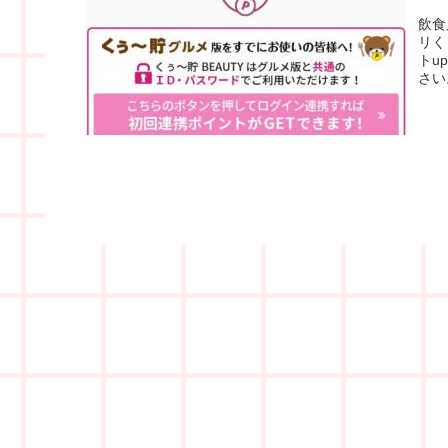
飲食
リく
トu
さい