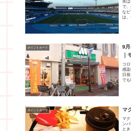
実は
で、
なビ
は、
9
ポイントカード
｜
コロ
感染
日発
でも
マ
ポイントカード
マク
ンバ
とき