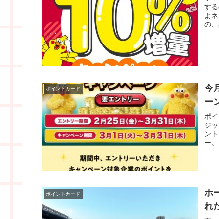
する
よネ
の、
今
ポイントカード
ー
ポイ
ジッ
ント
ー。
ホ
ポイントカード
れ