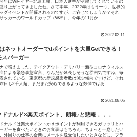
今年はW杯イヤー北京五輪、日本人選手が活躍してくれているの
盛り上がってきましたね。さて本年、2022年はもう一つ、世界的
ッグイベントが開催されるのですが、ご存じでしょうか？それ
サッカーのワールドカップ（W杯）。今年の11月か...
2022.02.11
月はネットオーダーでdポイントを大量Getできる！
モスバーガー
ナで増えました、テイクアウト・デリバリー新型コロナウィルス
症による緊急事態宣言、なんだか延長しそうな雰囲気ですね。毎
表されている、東京都の新規感染者数は減少傾向ですけど、それ
昨日も2千人超、まだまだ安心できるような数値ではあ...
2021.09.05
クドナルド×楽天ポイント、朗報♪と悲報．．．
ドナルドは楽天ポイントかｄポイントが利用できるガッツリとハ
ーガーを食べたいときのお食事はもちろん、ちょっと一息したい
、外回りの仕事の合間にメールを送受信したいときなどに、フラ