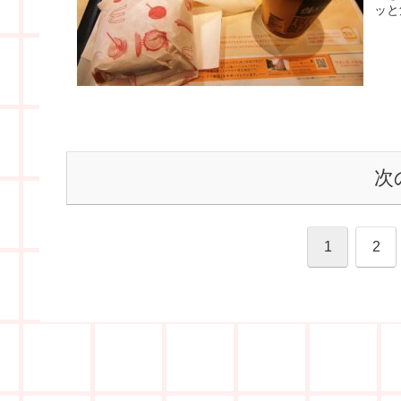
ッと
次
1
2