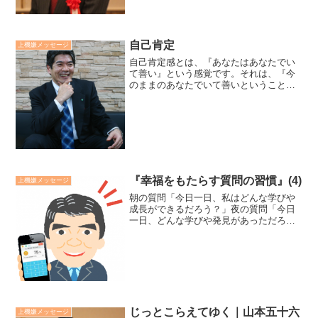
自己肯定
上機嫌メッセージ
自己肯定感とは、『あなたはあなたでい
て善い』という感覚です。それは、『今
のままのあなたでいて善いということで
はない』という勇気と意欲を力づけるも
のです。自己肯定とは元来、「自分には
生きる価値がある」、「幸福に生きる資
格がある」と信頼するから...
『幸福をもたらす質問の習慣』(4)
上機嫌メッセージ
朝の質問「今日一日、私はどんな学びや
成長ができるだろう？」夜の質問「今日
一日、どんな学びや発見があっただろ
う？」この第三の質問を習慣にすること
によって、潜在意識を一日中、成長や学
習の方向性にセットすることができま
す。2020年も本日で終わり...
じっとこらえてゆく｜山本五十六
上機嫌メッセージ