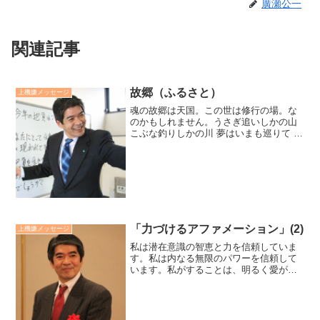
廣瀬公一
関連記事
故郷（ふるさと）
上機嫌メッセージ
魂の故郷は天国。この世は修行の場。な
のかもしれません。うさぎ追いしかの山
こぶな釣りしかの川 夢はいまも巡りて 忘
れがたき故郷いかにいます父母 つつがな
しや友がき 雨に風につけても 思いいづる
故郷志を果たして いつの日にか帰らん 山
は青き故...
「力づけるアファメーション」(2)
上機嫌メッセージ
私は潜在意識の智恵と力を信頼していま
す。私は内なる無限のパワーを信頼して
います。私がすることは、明るく愛があ
り、前向きな生き方が出来るよう日々実
践する時期を持ち、あとは精一杯生きれ
ばよいのです。それで、うまくいきま
す。廣瀬センセの今日も上機...