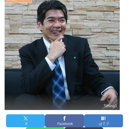
Sitting1
X
Facebook
はてブ