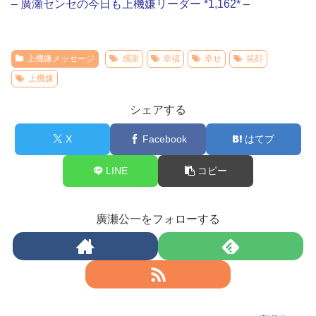
– 廣瀬センセの今日も上機嫌リーダー *1,162* –
上機嫌メッセージ
感謝
幸福
幸せ
笑顔
上機嫌
シェアする
X
Facebook
はてブ
LINE
コピー
廣瀬公一をフォローする