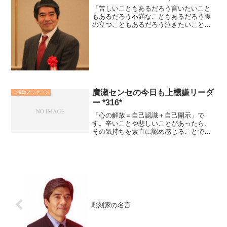
「苦しいこともあるだろう言いたいこと
もあるだろう不満なこともあるだろう腹
の立つこともあるだろう泣きたいことも
あるだろうこれらをじっとこらえてゆく
のが男の修行である」開戦に反対であり
ながらも、連合艦隊司令長官の責務を全
うしようとする山本五十六...
廣瀬センセの今日も上機嫌リーダ
上機嫌メッセージ
ー *316*
「心の解放＝自己認識＋自己開示」で
す。辛いことや悲しいことがあったら、
その気持ちを素直に認め感じることで
す。そして、その気持ちを親しい人に心
を開いて、聴いてもらいましょう。誰が
そんな風に語っている時は、判断や批評
などせずに、ただただ聴いてい...
彫刻家の名言