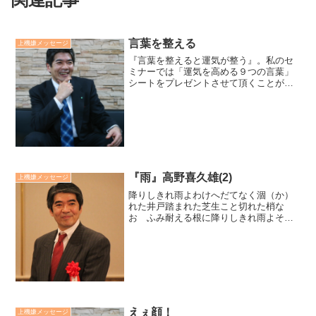
言葉を整える
上機嫌メッセージ
『言葉を整えると運気が整う』。私のセ
ミナーでは「運気を高める９つの言葉」
シートをプレゼントさせて頂くことがあ
ります。この言葉は物心両面で豊かな
方々の口癖をリストにしたものです。口
癖にするには毎日、目につきやすい場所
に貼ることをお勧めしていま...
『雨』高野喜久雄(2)
上機嫌メッセージ
降りしきれ雨よわけへだてなく涸（か）
れた井戸踏まれた芝生こと切れた梢な
お ふみ耐える根に降りしきれ雨よそし
て 立ち返らせよ井戸を井戸に庭を庭に
木立を木立に土を土におお すべてをそ
のものにそのもののてに。廣瀬センセの
今日も上機嫌リーダー *2...
えぇ顔！
上機嫌メッセージ