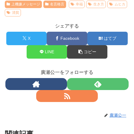
上機嫌メッセージ
名言格言
幸福
生き方
ムヒカ
清貧
シェアする
X
Facebook
はてブ
LINE
コピー
廣瀬公一をフォローする
廣瀬公一
関連記事