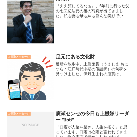
『ええ顔してるなぁ』。5年前に行った父
の七回忌法要の後の写真が出てきまし
た。私も妻も母も妹も皆んな笑顔でいい
顔しています。とりわけ、法要をとり行
なって頂いた大分県中津市にある自性寺
の住職がなんとも言えずええ顔してると
思うのです。この笑顔はま...
足元にある文化財
上機嫌メッセージ
近所を散歩中、上島鬼貫（うえじま おに
つら：江戸時代中期の俳諧師）の句碑を
見つけました。伊丹生まれの鬼貫は、東
の松尾芭蕉、西の上島鬼貫と言われた俳
人です。句碑の周辺には、桜の木が沢山
あります。読み辛くなっでおり調べる
と、その桜を詠んだ句、「...
廣瀬センセの今日も上機嫌リーダ
上機嫌メッセージ
ー *356*
「口癖が人格を築き、人生を拓く」と思
っています。口癖は心癖と言われてきま
した。物心両面で豊かにしたければ、の