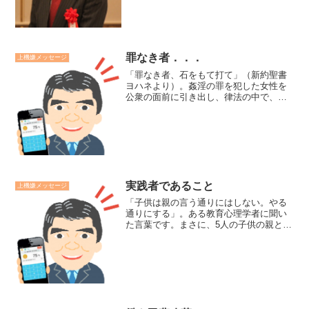
慣になります。そう四つ目...
罪なき者．．．
上機嫌メッセージ
「罪なき者、石をもて打て」（新約聖書
ヨハネより）。姦淫の罪を犯した女性を
公衆の面前に引き出し、律法の中で、石
打ちにするように命じられる人々に対し
て、「あなたがたの内に罪の無い者が最
初に彼女に石を投げなさい」とイエスが
諭した言葉です。許しの無...
実践者であること
上機嫌メッセージ
「子供は親の言う通りにはしない。やる
通りにする」。ある教育心理学者に聞い
た言葉です。まさに、5人の子供の親とし
て実感します。部下育成にも同じことが
言えます。「部下にこうあって欲しいと
望むなら、まずは自分自身が、その実践
者であること」です。子...