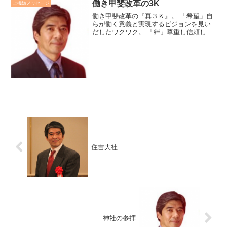
働き甲斐改革の3K
上機嫌メッセージ
働き甲斐改革の『真３Ｋ』。 「希望」自
らが働く意義と実現するビジョンを見い
だしたワクワク。 「絆」尊重し信頼し合
い、意見を率直に言い受けとめ合いサム
シングニューを生み出す関係。 「感動」
やる気と潜在能力に火をつけ、心を込め
質の高い仕事をして...
住吉大社
神社の参拝