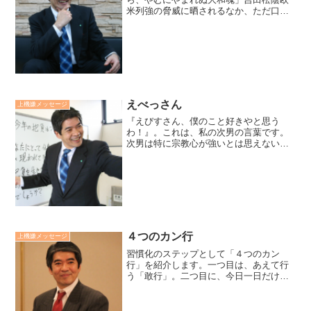
米列強の脅威に晒されるなか、ただ口先
の観念論だけでは、日本を守れないと知
り、米国の科学技術を学ぼうと、黒船で
密出国のはかり、逮捕連行中に詠んだ句
です。松陰の妹、杉文を主人...
えべっさん
上機嫌メッセージ
『えびすさん、僕のこと好きやと思う
わ！』。これは、私の次男の言葉です。
次男は特に宗教心が強いとは思えないの
ですが、西宮えびす神社には、事ある度
に参拝しています。次男はえびす神社に
参拝するようになってから、色々なこと
が上手くいっており、先日そ...
４つのカン行
上機嫌メッセージ
習慣化のステップとして「４つのカン
行」を紹介します。一つ目は、あえて行
う「敢行」。二つ目に、今日一日だけや
ろうと意識して、貫き行う「貫行」。三
つ目は、三日坊主を超えて、慣れて行う
「慣行」。21日つまり三週間続けると習