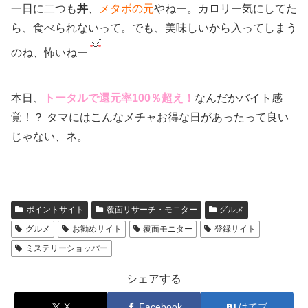
一日に二つも
丼
、
メタボの元
やねー。カロリー気にしてた
ら、食べられないって。でも、美味しいから入ってしまう
のね、怖いねー
本日、
トータルで還元率100％超え！
なんだかバイト感
覚！？ タマにはこんなメチャお得な日があったって良い
じゃない、ネ。
ポイントサイト
覆面リサーチ・モニター
グルメ
グルメ
お勧めサイト
覆面モニター
登録サイト
ミステリーショッパー
シェアする
X
Facebook
はてブ