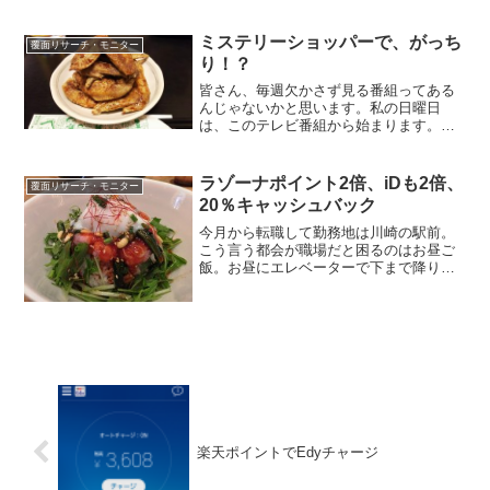
交換レート優遇やらと、いくつかの美味
しい思いをされた方も...
ミステリーショッパーで、がっち
覆面リサーチ・モニター
り！？
皆さん、毎週欠かさず見る番組ってある
んじゃないかと思います。私の日曜日
は、このテレビ番組から始まります。応
援！日本経済 がっちりマンデー！！経済
番組であり、バラエティでもあり、日曜
の朝、朝食を食べた後にメールチェック
ラゾーナポイント2倍、iDも2倍、
覆面リサーチ・モニター
しながら見るってのが、日...
20％キャッシュバック
今月から転職して勤務地は川崎の駅前。
こう言う都会が職場だと困るのはお昼ご
飯。お昼にエレベーターで下まで降りよ
うと思ったら、I課長と遭遇。私「I課長、
お昼ご飯食べるのに良いお店、ご存じで
はないですか？ 美味しくて、雰囲気がよ
くて、空いているお...
楽天ポイントでEdyチャージ