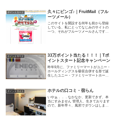
るですか？ ・会場調査って、何を調査す
るんですか？ ・個別インタビューって、
どんなことを訊かれる...
久々にビンゴ♪｜FruitMail（フル
ポイントカード
ーツメール）
このサイトを開設する何年も前から登録
している、私にとってなじみのサイトの
一つ、それがフルーツメールさんです。
ポイントサイトの中では老舗って言って
良いんじゃないでしょうか。メールの
URLクリック、アンケート回答でポイン
トが貯まる、お気軽＆お得...
33万ポイント当たる！！！｜Tポ
ポイントカード
イントスタート記念キャンペーン
昨年9月に、ファミリーマートがユニー・
ホールディングスを吸収合併する形で誕
生したユニー・ファミリーマートホール
ディングス株式会社。旧ユニーと言え
ば、サークルKがグループ会社でしたか
ら、端的に言うと、ファミマがサークルK
ホテルの口コミ・宿らん
ポイントサイト
サンクスを吸収したって...
いやぁ．．．なかなか、更新できず、本
当にすみません 管理人、生きております
ので。新年早々、風邪でダウンはしまし
たが．．． さてさて、年が変わって新年
キャンペーンやら、ポイント増量やら、