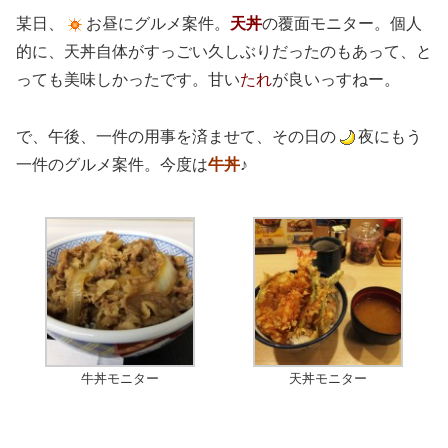
某日、
お昼にグルメ案件。
天丼
の覆面モニター。個人
的に、天丼自体がすっごい久しぶりだったのもあって、と
っても美味しかったです。甘い
たれ
が良いっすねー。
で、午後、一件の用事を済ませて、その日の
夜にもう
一件のグルメ案件。今度は
牛丼
♪
牛丼モニター
天丼モニター