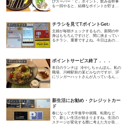
びスーパー「ぐ」ポイント。飲み会幹事
を一回やると、結構なポイントが貯まる
のが嬉しいんですよね。ぐるなびから予
約すると．．．ぐるなび「ぐ」ポイント
来店人数×100ポイントTOKYU POINT来
チラシを見てTポイントGet♪
店人数×10...
ポイントサイト
主婦が毎朝チェックするもの。新聞の中
身はもちろんですけど、間に挟まってい
るチラシ、重要ですよね。今日はあのス
ーパーで パンが安い、アチラのスーパー
では フルーツが安いから、はしごし
て．．．なんて想像するのが、楽しみで
もあり、苦しみでもあ...
ポイントサービス終了．．．
ポイントサイト
本日のランチは 冷やしちゃんぽん。私の
職場、川崎駅前の某ビルなのですが、1F
にリンガーハットさんが入っているんで
す。たまたま今日はお昼休みのタイミン
グでも、ほぼ待ち時間ゼロで入ることが
できました。夏季限定メニューの冷やし
ちゃんぽん（黒）、...
新生活にお勧め・クレジットカー
ポイントサイト
ド
春になって大学進学や就職、転勤など
で、新しい生活が始まりますね。生活の
ステージが変化する際に考えた方が良い
のがクレジットカードの新規作成や見直