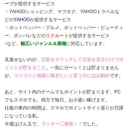
ープ
が提供するサービス
・YAHOOショッピング、ヤフオク、YAHOOトラベルな
どの
YAHOO
が提供するサービス
・ホットペッパー・グルメ、ホットペッパー・ビューティ
ー、ポンパレなどの
リクルート
が提供するサービス
↑など、
幅広いジャンル＆業種
に対応しています。
見逃せないのが、
広告をクリックして広告を見るだけでポ
イントが貯まること
。一気にガーン！とは貯まりません
が、
コツコツと地道に稼ぎたいと言う方にはお勧め
です。
あと、サイト内のゲームでもポイントが貯まります。PC
でもスマホでも、両方で毎日、お小遣い稼げます。
往復の車内の時間は、スマホでポイントサイト巡りが日課
になっている私。
今週はげん玉で、
ラッキー二連発！！
でした。