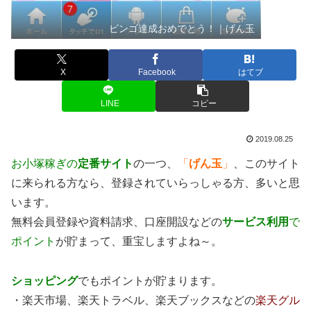
ビンゴ達成おめでとう！｜げん玉
X
Facebook
はてブ
LINE
コピー
2019.08.25
お小塚稼ぎの
定番サイト
の一つ、
「
げん玉
」
、このサイト
に来られる方なら、登録されていらっしゃる方、多いと思
います。
無料会員登録や資料請求、口座開設などの
サービス利用
で
ポイント
が貯まって、重宝しますよね～。
ショッピング
でもポイントが貯まります。
・楽天市場、楽天トラベル、楽天ブックスなどの
楽天グル