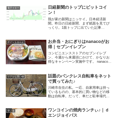
日経新聞のトップにビットコイ
電子マネー
ン！
我が家の新聞はニッケイ。日本経済新
聞。昨日の日経新聞、まず紙面を見てび
っくり。1面トップに出ていた記事
が．．．ビットコイン、取得時に消費税
課さず 17年春にも 通貨の位置づけ明確
に↑ビットコインの話。なんか、すごい時
お弁当・おにぎりはnanacoがお
ポイントカード
代が来たなー、って感じ。...
得｜セブンイレブン
コンビニエンスストアのセブンイレブ
ン、今週から来週頭にかけて、かなりお
得なキャンペーン実施中です。 nanacoで
お弁当を買うと対象のドリンク無料引換
券をプレゼント2016年11月15日（火）～
11月21日（月）の間にnanacoを使って
話題のパンクレス自転車をネット
リアルな買い物
税...
で買ってみた♪
川崎市在住の私。一応、自家用車は持っ
ているものの、基本的に買い物などの移
動は自転車。だって、車だと駐車場代が
かかるし。あと、都会は一方通行が多く
て、車だとテンヤワンヤなんですよ
ね．．．そんな自転車を5年くらい乗って
ワンコインの焼肉ランチぃ♪｜ｄ
使い道
いたのですが、最近、頻繁に...
エンジョイパス