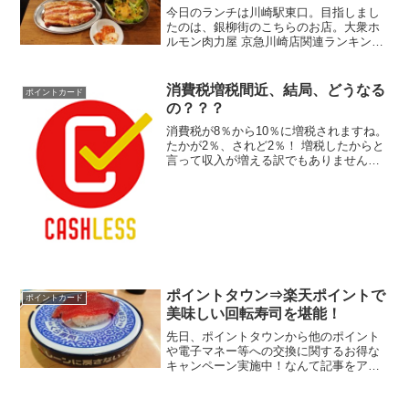
今日のランチは川崎駅東口。目指しまし
たのは、銀柳街のこちらのお店。大衆ホ
ルモン肉力屋 京急川崎店関連ランキン
グ：焼肉 | 京急川崎駅、川崎駅牛丼屋さ
んの松屋の2Fにある店舗です。松屋さん
の脇にある階段、これがね、メチャ綺麗
消費税増税間近、結局、どうなる
ポイントカード
なのよ天井の提灯が...
の？？？
消費税が8％から10％に増税されますね。
たかが2％、されど2％！ 増税したからと
言って収入が増える訳でもありません
し、どこかで何かを節約しないと！！
で、国としては景気悪化防止の対策とし
て軽減税率の導入と、キャッシュレスに
よる支払いに対してポ...
ポイントタウン⇒楽天ポイントで
ポイントカード
美味しい回転寿司を堪能！
先日、ポイントタウンから他のポイント
や電子マネー等への交換に関するお得な
キャンペーン実施中！なんて記事をアッ
プしました。ポイント交換でお得♪｜ポイ
ントタウン↑詳しくはこちらをクリックし