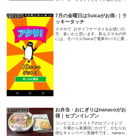
か、早くて安いし、そこそこ美味しい
し、よく利用します。最近は牛丼屋さん
でも、女性一人で入りやすい雰囲気のと
7月の金曜日はSuicaがお得♪｜ラ
電子マネー
ころも増えてきました。で、そ...
ッキータッチ
スマホで おサイフケータイをお使いの
方、多いかと思います。私もスマホの中
には、モバイルSuicaで電車やバスに乗っ
ているのはもちろんですが、他にも楽天
Edy、nanacoもスマホに登録していま
す。そんなスマホでおサイフケータイ機
能を使って...
お弁当・おにぎりはnanacoがお
ポイントカード
得｜セブンイレブン
コンビニエンスストアのセブンイレブ
ン、今週から来週頭にかけて、かなりお
得なキャンペーン実施中です。 nanacoで