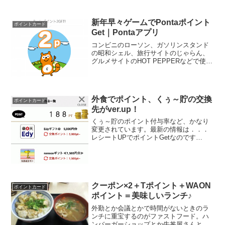
レベル・国際レベルの経済の話を、わか
りやすく説明してくれる経済バラエティ
ー番組！？なるほど！って思わせる、仕
新年早々ゲームでPontaポイント
ポイントカード
事に役立つ情報、満...
Get｜Pontaアプリ
コンビニのローソン、ガソリンスタンド
の昭和シェル、旅行サイトのじゃらん、
グルメサイトのHOT PEPPERなどで使え
るPontaポイント、ネットで街ナカでも貯
まる・使えるので便利ですよね。この
Pontaを管理するのに便利な、LAWSON
アプ...
外食でポイント、くぅ～貯の交換
ポイントカード
先がver.up！
くぅ～貯のポイント付与率など、かなり
変更されています。最新の情報は．．．
レシートUPでポイントGetなのです
が．．．｜くぅ～貯↑こちらをクリックし
てくださいね。下の記事は、2016年8月6
日現在のものです。外食してレシートを
アップするだけで...
クーポン×2＋Tポイント＋WAON
ポイントカード
ポイント＝美味しいランチ♪
外勤とか会議とかで時間がないときのラ
ンチに重宝するのがファストフード。ハ
ンバーガーショップとか牛丼屋さんと